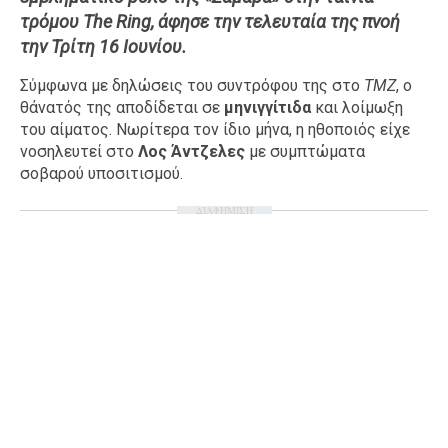
τρόμου The Ring, άφησε την τελευταία της πνοή
Ταξίδια
Style
την Τρίτη 16 Ιουνίου.
Σπίτι
Family
Σύμφωνα με δηλώσεις του συντρόφου της στο
TMZ
, ο
Σχέσεις
θάνατός της αποδίδεται σε
μηνιγγίτιδα
και λοίμωξη
του αίματος. Νωρίτερα τον ίδιο μήνα, η ηθοποιός είχε
νοσηλευτεί στο
Λος Άντζελες
με συμπτώματα
σοβαρού υποσιτισμού.
AGENDA
ΔΙΑΦΗΜΙΣΗ
Agenda
Επιλογές
Εισιτήρια