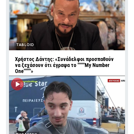
TABLOID
Χρήστος Δάντης: «Συνάδελφοι προσπαθούν
να ξεχάσουν ότι έγραψα το """"My Number
One""""»