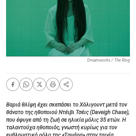
FEEDS
Πάσχα
Eurovision
Retro
Summer
Dreamworks / The Ring
OMG
LOL
A-List
LGBTQI+
Xmas
Βαριά θλίψη έχει σκεπάσει το Χόλιγουντ μετά τον
θάνατο της ηθοποιού Ντέιβι Τσέις (Daveigh Chase),
που έφυγε από τη ζωή σε ηλικία μόλις 35 ετών. Η
LIFE
ταλαντούχα ηθοποιός, γνωστή κυρίως για τον
Food
Body+Mind
εμβληματικό ρόλο της «Σαμάρα» στην ταινία