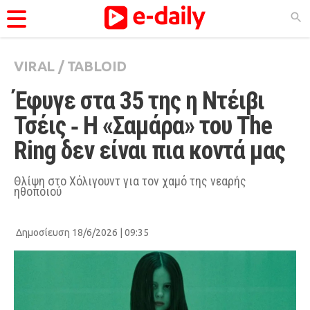
VIRAL
/
TABLOID
ΚΑΤΗΓΟΡΊΕΣ
Έφυγε στα 35 της η Ντέιβι 
Ειδήσεις
Τσέις ‑ Η «Σαμάρα» του The 
Θέματα
Ring δεν είναι πια κοντά μας
Videos
Podcasts
Θλίψη στο Χόλιγουντ για τον χαμό της νεαρής
ηθοποιού
Viral
Life
Δημοσίευση 18/6/2026 | 09:35
City Guide
Pop Culture
Agenda