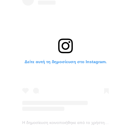
Δείτε αυτή τη δημοσίευση στο Instagram.
Η δημοσίευση κοινοποιήθηκε από το χρήστη THE RING +THE RING TWO | RINGS (@theringfilm)