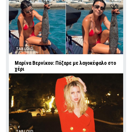
TABLOID
Μαρίνα Βερνίκου: Πόζαρε με λαγοκέφαλο στο
χέρι
TABLOID