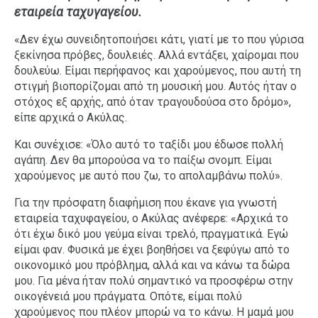
εταιρεία ταχυγαγείου.
Ταξίδια
Style
«Δεν έχω συνειδητοποιήσει κάτι, γιατί με το που γύρισα
Σπίτι
Family
ξεκίνησα πρόβες, δουλειές. Αλλά εντάξει, χαίρομαι που
Σχέσεις
δουλεύω. Είμαι περήφανος και χαρούμενος, που αυτή τη
στιγμή βιοπορίζομαι από τη μουσική μου. Αυτός ήταν ο
στόχος εξ αρχής, από όταν τραγουδούσα στο δρόμο»,
είπε αρχικά ο Ακύλας.
AGENDA
Και συνέχισε: «Όλο αυτό το ταξίδι μου έδωσε πολλή
αγάπη. Δεν θα μπορούσα να το παίξω σνομπ. Είμαι
Agenda
Επιλογές
χαρούμενος με αυτό που ζω, το απολαμβάνω πολύ».
Εισιτήρια
Για την πρόσφατη διαφήμιση που έκανε για γνωστή
εταιρεία ταχυφαγείου, ο Ακύλας ανέφερε: «Αρχικά το
ότι έχω δικό μου γεύμα είναι τρελό, πραγματικά. Εγώ
είμαι φαν. Φυσικά με έχει βοηθήσει να ξεφύγω από το
οικονομικό μου πρόβλημα, αλλά και να κάνω τα δώρα
μου. Για μένα ήταν πολύ σημαντικό να προσφέρω στην
οικογένειά μου πράγματα. Οπότε, είμαι πολύ
χαρούμενος που πλέον μπορώ να το κάνω. Η μαμά μου