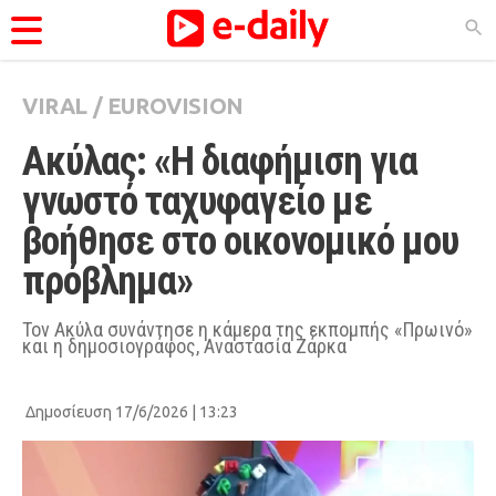
VIRAL
/
EUROVISION
ΚΑΤΗΓΟΡΊΕΣ
Ακύλας: «Η διαφήμιση για 
Ειδήσεις
γνωστό ταχυφαγείο με 
Θέματα
βοήθησε στο οικονομικό μου 
Videos
πρόβλημα»
Podcasts
Viral
Τον Ακύλα συνάντησε η κάμερα της εκπομπής «Πρωινό»
και η δημοσιογράφος, Αναστασία Ζάρκα
Life
City Guide
Δημοσίευση 17/6/2026 | 13:23
Pop Culture
Agenda