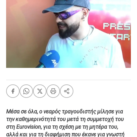
FEEDS
Πάσχα
Eurovision
Retro
Summer
OMG
LOL
A-List
LGBTQI+
Xmas
Μέσα σε όλα, ο νεαρός τραγουδιστής μίλησε για
την καθημερινότητά του μετά τη συμμετοχή του
LIFE
στη Eurovision, για τη σχέση με τη μητέρα του,
αλλά και για τη διαφήμιση που έκανε για γνωστή
Food
Body+Mind