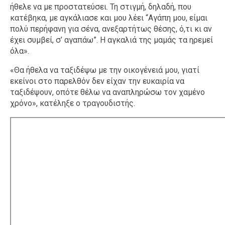
ήθελε να με προστατεύσει. Τη στιγμή, δηλαδή, που
κατέβηκα, με αγκάλιασε και μου λέει “Αγάπη μου, είμαι
πολύ περήφανη για σένα, ανεξαρτήτως θέσης, ό,τι κι αν
έχει συμβεί, σ’ αγαπάω”. Η αγκαλιά της μαμάς τα ηρεμεί
όλα».
«Θα ήθελα να ταξιδέψω με την οικογένειά μου, γιατί
εκείνοι στο παρελθόν δεν είχαν την ευκαιρία να
ταξιδέψουν, οπότε θέλω να αναπληρώσω τον χαμένο
χρόνο», κατέληξε ο τραγουδιστής.