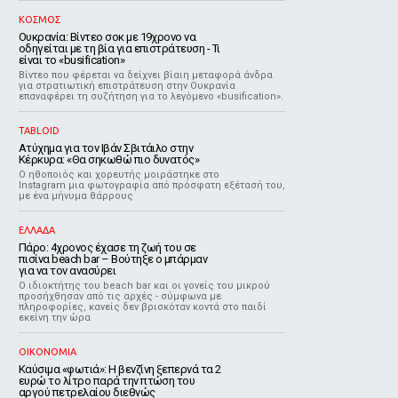
ΚΟΣΜΟΣ
Ουκρανία: Βίντεο σοκ με 19χρονο να
οδηγείται με τη βία για επιστράτευση - Τι
είναι το «busification»
Βίντεο που φέρεται να δείχνει βίαιη μεταφορά άνδρα
για στρατιωτική επιστράτευση στην Ουκρανία
επαναφέρει τη συζήτηση για το λεγόμενο «busification».
TABLOID
Ατύχημα για τον Ιβάν Σβιτάιλο στην
Κέρκυρα: «Θα σηκωθώ πιο δυνατός»
Ο ηθοποιός και χορευτής μοιράστηκε στο
Instagram μια φωτογραφία από πρόσφατη εξέτασή του,
με ένα μήνυμα θάρρους
ΕΛΛΑΔΑ
Πάρο: 4χρονος έχασε τη ζωή του σε
πισίνα beach bar – Βούτηξε ο μπάρμαν
για να τον ανασύρει
Ο ιδιοκτήτης του beach bar και οι γονείς του μικρού
προσήχθησαν από τις αρχές - σύμφωνα με
πληροφορίες, κανείς δεν βρισκόταν κοντά στο παιδί
εκείνη την ώρα
ΟΙΚΟΝΟΜΙΑ
Καύσιμα «φωτιά»: Η βενζίνη ξεπερνά τα 2
ευρώ το λίτρο παρά την πτώση του
αργού πετρελαίου διεθνώς