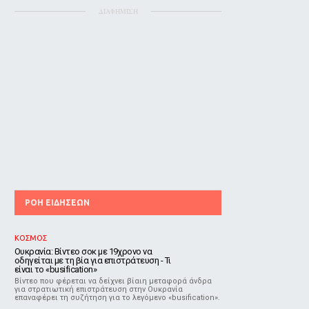
ΔΙΑΦΗΜΙΣΗ
ΡΟΗ ΕΙΔΗΣΕΩΝ
ΚΟΣΜΟΣ
Ουκρανία: Βίντεο σοκ με 19χρονο να
οδηγείται με τη βία για επιστράτευση - Τι
είναι το «busification»
Βίντεο που φέρεται να δείχνει βίαιη μεταφορά άνδρα
για στρατιωτική επιστράτευση στην Ουκρανία
επαναφέρει τη συζήτηση για το λεγόμενο «busification».