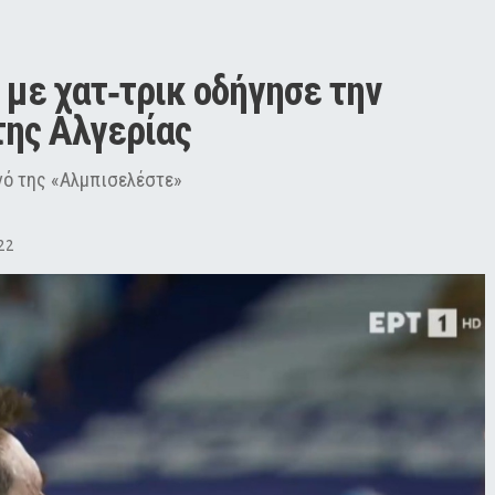
με χατ‑τρικ οδήγησε την 
της Αλγερίας
γό της «Αλμπισελέστε»
22