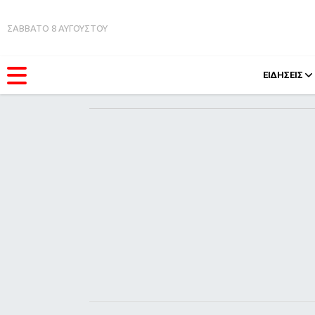
ΣΑΒΒΑΤΟ 8 ΑΥΓΟΥΣΤΟΥ
ΕΙΔΗΣΕΙΣ
ΚΑΤΗΓΟΡΊΕΣ
FEEDS
Ειδήσεις
Πάσχ
Θέματα
Retro
Videos
OMG
Podcasts
A-Lis
Viral
Xmas
Life