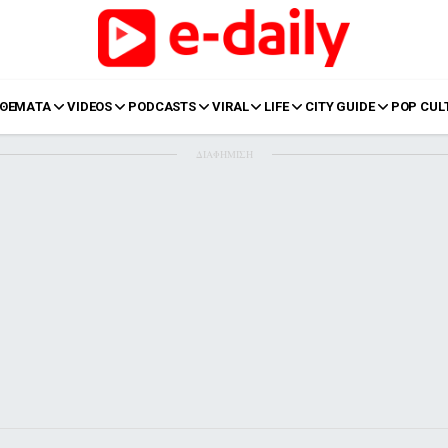
ΘΕΜΑΤΑ
VIDEOS
PODCASTS
VIRAL
LIFE
CITY GUIDE
POP CUL
ΔΙΑΦΗΜΙΣΗ
LIFE
Food
Body+Mind
α
Eurovision
Ταξίδια
Style
Summer
Σπίτι
Family
LOL
Σχέσεις
t
LGBTQI+