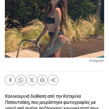
FEEDS
Πάσχα
Eurovision
Retro
Summer
OMG
LOL
Instagram
A-List
LGBTQI+
Xmas
Καλοκαιρινή διάθεση από την Κατερίνα
LIFE
Παπουτσάκη, που μοιράστηκε φωτογραφίες με
Food
Body+Mind
μαγιό από πισίνα, ποζάροντας χαμογελαστή πριν