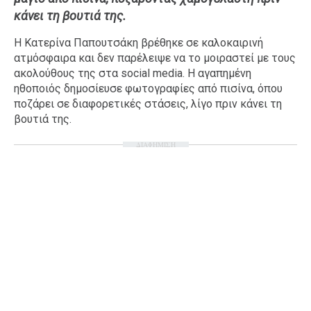
κάνει τη βουτιά της.
Ταξίδια
Style
Σπίτι
Family
Η Κατερίνα Παπουτσάκη βρέθηκε σε καλοκαιρινή
ατμόσφαιρα και δεν παρέλειψε να το μοιραστεί με τους
Σχέσεις
ακολούθους της στα social media. Η αγαπημένη
ηθοποιός δημοσίευσε φωτογραφίες από πισίνα, όπου
ποζάρει σε διαφορετικές στάσεις, λίγο πριν κάνει τη
βουτιά της.
AGENDA
ΔΙΑΦΗΜΙΣΗ
Agenda
Επιλογές
Εισιτήρια