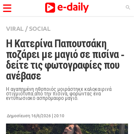
VIRAL
/
SOCIAL
ΚΑΤΗΓΟΡΊΕΣ
Η Κατερίνα Παπουτσάκη 
Ειδήσεις
ποζάρει με μαγιό σε πισίνα ‑ 
Θέματα
δείτε τις φωτογραφίες που 
Videos
ανέβασε
Podcasts
Viral
Η αγαπημένη ηθοποιός μοιράστηκε καλοκαιρινά
στιγμιότυπα από την πισίνα, φορώντας ένα
εντυπωσιακό ασπρόμαυρο μαγιό.
Life
City Guide
Δημοσίευση 16/6/2026 | 20:10
Pop Culture
Agenda