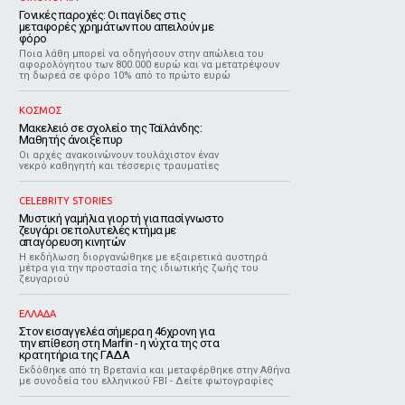
Γονικές παροχές: Οι παγίδες στις
μεταφορές χρημάτων που απειλούν με
φόρο
Ποια λάθη μπορεί να οδηγήσουν στην απώλεια του
αφορολόγητου των 800.000 ευρώ και να μετατρέψουν
τη δωρεά σε φόρο 10% από το πρώτο ευρώ
ΚΟΣΜΟΣ
Μακελειό σε σχολείο της Ταϊλάνδης:
Μαθητής άνοιξε πυρ
Οι αρχές ανακοινώνουν τουλάχιστον έναν
νεκρό καθηγητή και τέσσερις τραυματίες
CELEBRITY STORIES
Μυστική γαμήλια γιορτή για πασίγνωστο
ζευγάρι σε πολυτελές κτήμα με
απαγόρευση κινητών
Η εκδήλωση διοργανώθηκε με εξαιρετικά αυστηρά
μέτρα για την προστασία της ιδιωτικής ζωής του
ζευγαριού
ΕΛΛΑΔΑ
Στον εισαγγελέα σήμερα η 46χρονη για
την επίθεση στη Marfin - η νύχτα της στα
κρατητήρια της ΓΑΔΑ
Εκδόθηκε από τη Βρετανία και μεταφέρθηκε στην Αθήνα
με συνοδεία του ελληνικού FBI - Δείτε φωτογραφίες