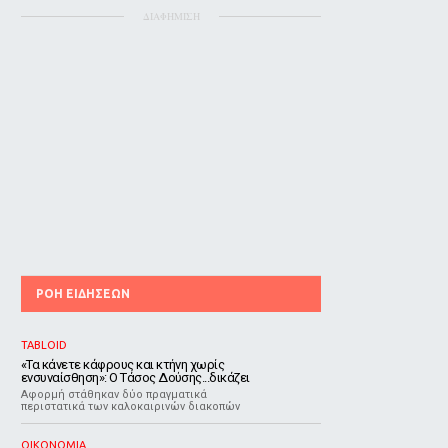
ΔΙΑΦΗΜΙΣΗ
ΡΟΗ ΕΙΔΗΣΕΩΝ
TABLOID
«Τα κάνετε κάφρους και κτήνη χωρίς
ενσυναίσθηση»: Ο Τάσος Δούσης...δικάζει
Αφορμή στάθηκαν δύο πραγματικά
περιστατικά των καλοκαιρινών διακοπών
ΟΙΚΟΝΟΜΙΑ