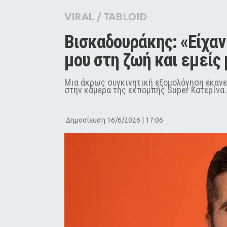
City Guide
VIRAL
/
TABLOID
Pop Culture
Βισκαδουράκης: «Είχαν
Agenda
μου στη ζωή και εμείς 
Μια άκρως συγκινητική εξομολόγηση έκανε 
στην κάμερα της εκπομπής Super Κατερίνα.
Δημοσίευση 16/6/2026 | 17:06