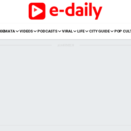
ΘΕΜΑΤΑ
VIDEOS
PODCASTS
VIRAL
LIFE
CITY GUIDE
POP CUL
ΔΙΑΦΗΜΙΣΗ
LIFE
Food
Body+Mind
α
Eurovision
Ταξίδια
Style
Summer
Σπίτι
Family
LOL
Σχέσεις
t
LGBTQI+