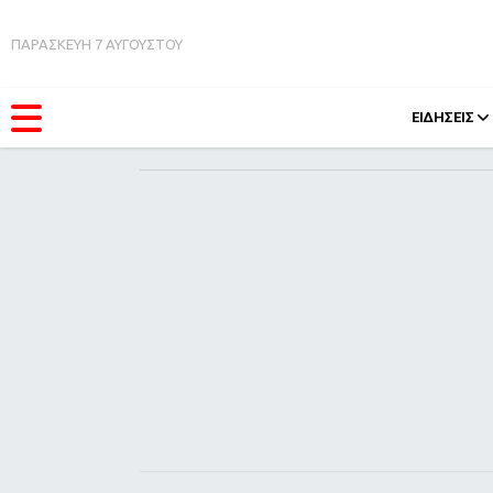
ΠΑΡΑΣΚΕΥΗ 7 ΑΥΓΟΥΣΤΟΥ
ΕΙΔΗΣΕΙΣ
ΚΑΤΗΓΟΡΊΕΣ
FEEDS
Ειδήσεις
Πάσχ
Θέματα
Retro
Videos
OMG
Podcasts
A-Lis
Viral
Xmas
Life