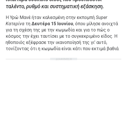
ταλέντο, ρυθμό και συστηματική εξάσκηση.
Ταξίδια
Style
Σπίτι
Family
Η Υρώ Μανέ ήταν καλεσμένη στην εκπομπή
Super
Κατερίνα
τη
Δευτέρα 15 Ιουνίου
, όπου μίλησε ανοιχτά
Σχέσεις
για τη σχέση της με την κωμωδία και για το πώς ο
κόσμος την έχει ταυτίσει με το συγκεκριμένο είδος. Η
ηθοποιός εξέφρασε την ικανοποίησή της γι' αυτό,
τονίζοντας ότι η κωμωδία είναι κάτι που εκτιμά βαθιά.
AGENDA
ΔΙΑΦΗΜΙΣΗ
Agenda
Επιλογές
Εισιτήρια