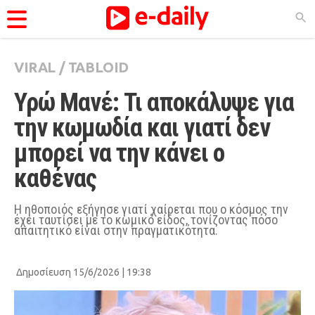
VIRAL
/
TABLOID
ΚΑΤΗΓΟΡΊΕΣ
Υρώ Μανέ: Τι αποκάλυψε για 
Ειδήσεις
την κωμωδία και γιατί δεν 
Θέματα
μπορεί να την κάνει ο 
Videos
καθένας
Podcasts
Viral
Η ηθοποιός εξήγησε γιατί χαίρεται που ο κόσμος την
έχει ταυτίσει με το κωμικό είδος, τονίζοντας πόσο
απαιτητικό είναι στην πραγματικότητα.
Life
City Guide
Δημοσίευση 15/6/2026 | 19:38
Pop Culture
Agenda