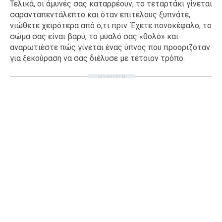
Τελικά, οι άμυνές σας καταρρέουν, το τεταρτάκι γίνεται
Ταξίδια
Style
σαρανταπεντάλεπτο και όταν επιτέλους ξυπνάτε,
νιώθετε χειρότερα από ό,τι πριν. Έχετε πονοκέφαλο, το
Σπίτι
Family
σώμα σας είναι βαρύ, το μυαλό σας «θολό» και
Σχέσεις
αναρωτιέστε πώς γίνεται ένας ύπνος που προοριζόταν
για ξεκούραση να σας διέλυσε με τέτοιον τρόπο.
ΔΙΑΦΗΜΙΣΗ
AGENDA
Agenda
Επιλογές
Εισιτήρια