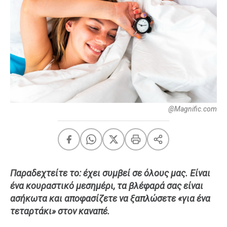
FEEDS
Πάσχα
Eurovision
Retro
Summer
@Magnific.com
OMG
LOL
A-List
LGBTQI+
Xmas
Παραδεχτείτε το: έχει συμβεί σε όλους μας. Είναι
ένα κουραστικό μεσημέρι, τα βλέφαρά σας είναι
ασήκωτα και αποφασίζετε να ξαπλώσετε «για ένα
LIFE
τεταρτάκι» στον καναπέ.
Food
Body+Mind