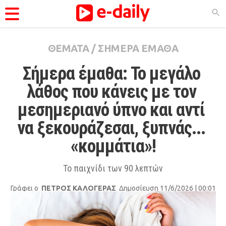
ΘΕΜΑΤΑ
/
ΣΗΜΕΡΑ ΕΜΑΘΑ
ΚΑΤΗΓΟΡΊΕΣ
Σήμερα έμαθα: Το μεγάλο 
Ειδήσεις
λάθος που κάνεις με τον 
Θέματα
μεσημεριανό ύπνο και αντί 
Videos
να ξεκουράζεσαι, ξυπνάς... 
Podcasts
«κομμάτια»!
Viral
Life
Το παιχνίδι των 90 λεπτών
City Guide
Γράφει ο
ΠΕΤΡΟΣ ΚΑΛΟΓΕΡΑΣ
Δημοσίευση 11/6/2026 | 00:01
Pop Culture
Agenda