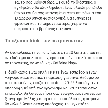
εαυτό σας μιάμισι ώρα. Σε αυτό το διάστημα, ο
εγκέφαλος θα ολοκληρώσει έναν ολόκληρο κύκλο
ύπνου και θα σας επαναφέρει στην επιφάνεια του
ελαφριού ύπνου φυσιολογικά. Θα ξυπνήσετε
φρέσκοι και, το σημαντικότερο, χωρίς να
επηρεαστεί ο βραδινός σας ύπνος.
Το έξυπνο trick των αστροναυτών
Αν δυσκολεύεστε να ξυπνήσετε στα 20 λεπτά, υπάρχει
ένα διάσημο κόλπο που χρησιμοποιούν οι πιλότοι και οι
αστροναύτες, γνωστό ως «Caffeine Nap».
Η διαδικασία είναι απλή: Πιείτε έναν εσπρέσο ή έναν
γρήγορο καφέ και πέστε αμέσως για ύπνο. Δεδομένου
ότι η καφεΐνη χρειάζεται περίπου 20-25 λεπτά για να
απορροφηθεί από τον οργανισμό και να φτάσει στον
εγκέφαλο, θα λειτουργήσει σαν ένα φυσικό, εσωτερικό
ξυπνητήρι. Μόλις χτυπήσει το εικοσάλεπτο, η καφεΐνη
θα «κλειδώσει» στους υποδοχείς του εγκεφάλου,