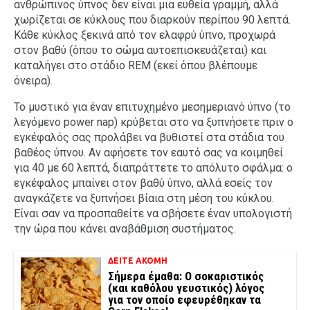
ανθρώπινος ύπνος δεν είναι μια ευθεία γραμμή, αλλά
χωρίζεται σε κύκλους που διαρκούν περίπου 90 λεπτά.
Κάθε κύκλος ξεκινά από τον ελαφρύ ύπνο, προχωρά
στον βαθύ (όπου το σώμα αυτοεπισκευάζεται) και
καταλήγει στο στάδιο REM (εκεί όπου βλέπουμε
όνειρα).
Το μυστικό για έναν επιτυχημένο μεσημεριανό ύπνο (το
λεγόμενο power nap) κρύβεται στο να ξυπνήσετε πριν ο
εγκέφαλός σας προλάβει να βυθιστεί στα στάδια του
βαθέος ύπνου. Αν αφήσετε τον εαυτό σας να κοιμηθεί
για 40 με 60 λεπτά, διαπράττετε το απόλυτο σφάλμα: ο
εγκέφαλος μπαίνει στον βαθύ ύπνο, αλλά εσείς τον
αναγκάζετε να ξυπνήσει βίαια στη μέση του κύκλου.
Είναι σαν να προσπαθείτε να σβήσετε έναν υπολογιστή
την ώρα που κάνει αναβάθμιση συστήματος.
ΔΕΙΤΕ ΑΚΟΜΗ
Σήμερα έμαθα: Ο σοκαριστικός
(και καθόλου γευστικός) λόγος
για τον οποίο εφευρέθηκαν τα