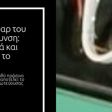
αρ του 
υνση: 
 και 
το 
αθύ πράσινο
 αποτελεί το
πρωτεύουσας