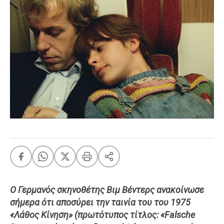
FEEDS
Πάσχα
Eurovision
Retro
Summer
OMG
LOL
A-List
LGBTQI+
Xmas
Ο Γερμανός σκηνοθέτης Βιμ Βέντερς ανακοίνωσε
LIFE
σήμερα ότι αποσύρει την ταινία του του 1975
«Λάθος Κίνηση» (πρωτότυπος τίτλος: «Falsche
Food
Body+Mind