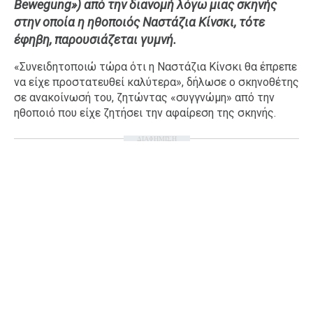
Bewegung») από την διανομή λόγω μιας σκηνής
Ταξίδια
Style
στην οποία η ηθοποιός Ναστάζια Κίνσκι, τότε
έφηβη, παρουσιάζεται γυμνή.
Σπίτι
Family
Σχέσεις
«Συνειδητοποιώ τώρα ότι η Ναστάζια Κίνσκι θα έπρεπε
να είχε προστατευθεί καλύτερα», δήλωσε ο σκηνοθέτης
σε ανακοίνωσή του, ζητώντας «συγγνώμη» από την
ηθοποιό που είχε ζητήσει την αφαίρεση της σκηνής.
AGENDA
ΔΙΑΦΗΜΙΣΗ
Agenda
Επιλογές
Εισιτήρια