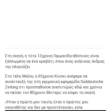
Στη σκηνή, η τότε 13χρονη Γερμανίδα ηθοποιός είναι
ξαπλωμένη σε ένα κρεβάτι, όπου ένας ενήλικας άνδρας
την πλησιάζει.
Στα τέλη Μαΐου, η 65χρονη Κίνσκι ανέφερε σε
συνέντευξή της στη γερμανική εφημερίδα Süddeutsche
Zeitung ότι προσπαθούσε ανεπιτυχώς εδώ και χρόνια
να πείσει τον 80χρονο Βέντερς να κόψει τη σκηνή.
«Ήταν η πρώτη μου ταινία, ήταν ο πρώτος μου
σκηνοθέτης και δεν με προστάτευσε», είπε.