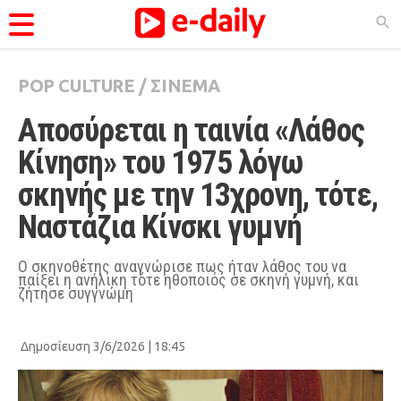
POP CULTURE
/
ΣΙΝΕΜΑ
ΚΑΤΗΓΟΡΊΕΣ
Αποσύρεται η ταινία «Λάθος 
Ειδήσεις
Κίνηση» του 1975 λόγω 
Θέματα
σκηνής με την 13χρονη, τότε, 
Videos
Ναστάζια Κίνσκι γυμνή
Podcasts
Viral
Ο σκηνοθέτης αναγνώρισε πως ήταν λάθος του να
παίξει η ανήλικη τότε ηθοποιός σε σκηνή γυμνή, και
ζήτησε συγγνώμη
Life
City Guide
Δημοσίευση 3/6/2026 | 18:45
Pop Culture
Agenda