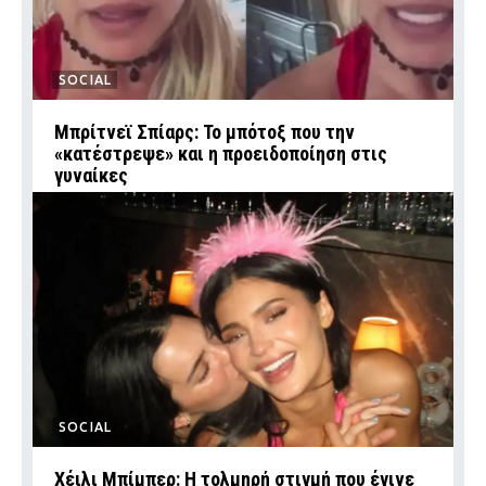
SOCIAL
Μπρίτνεϊ Σπίαρς: Το μπότοξ που την
«κατέστρεψε» και η προειδοποίηση στις
γυναίκες
SOCIAL
Χέιλι Μπίμπερ: Η τολμηρή στιγμή που έγινε