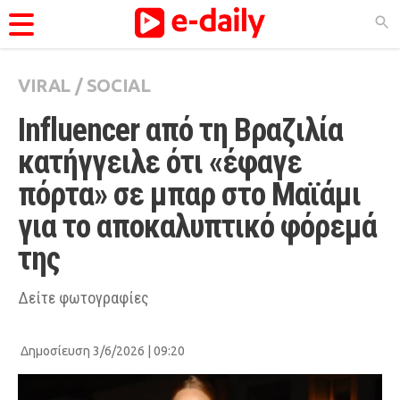
VIRAL
/
SOCIAL
ΚΑΤΗΓΟΡΊΕΣ
Influencer από τη Βραζιλία 
Ειδήσεις
κατήγγειλε ότι «έφαγε 
Θέματα
πόρτα» σε μπαρ στο Μαϊάμι 
Videos
για το αποκαλυπτικό φόρεμά 
Podcasts
της
Viral
Life
Δείτε φωτογραφίες
City Guide
Δημοσίευση 3/6/2026 | 09:20
Pop Culture
Agenda