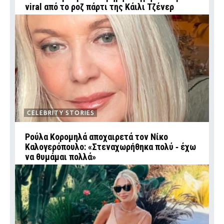
viral από το ροζ πάρτι της Κάιλι Τζένερ
CELEBRITY STORIES
Ρούλα Κορομηλά αποχαιρετά τον Νίκο
Καλογερόπουλο: «Στεναχωρήθηκα πολύ ‑ έχω
να θυμάμαι πολλά»