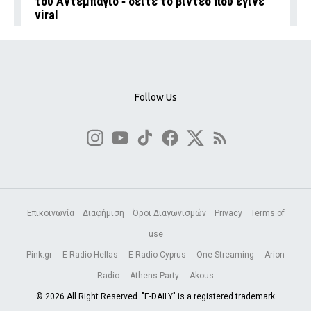
του Αντεμπάγιο ‑ δείτε το βίντεο που έγινε
viral
Follow Us
Επικοινωνία
Διαφήμιση
Όροι Διαγωνισμών
Privacy
Terms of
use
Pink.gr
E-Radio Hellas
E-Radio Cyprus
One Streaming
Arion
Radio
Athens Party
Akous
© 2026 All Right Reserved. "E-DAILY" is a registered trademark