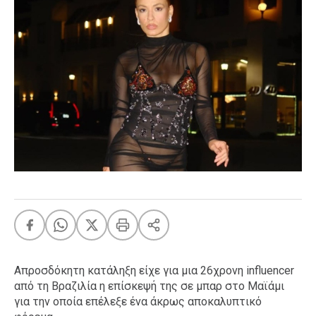
FEEDS
Πάσχα
Eurovision
Retro
Summer
OMG
LOL
A-List
LGBTQI+
Xmas
Απροσδόκητη κατάληξη είχε για μια 26χρονη influencer
LIFE
από τη Βραζιλία η επίσκεψή της σε μπαρ στο Μαϊάμι
για την οποία επέλεξε ένα άκρως αποκαλυπτικό
Food
Body+Mind