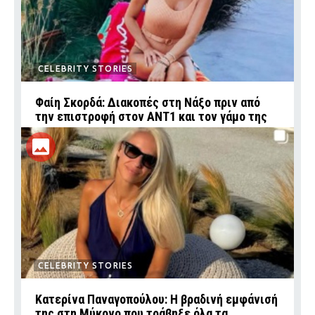
CELEBRITY STORIES
Φαίη Σκορδά: Διακοπές στη Νάξο πριν από
την επιστροφή στον ΑΝΤ1 και τον γάμο της
CELEBRITY STORIES
Κατερίνα Παναγοπούλου: Η βραδινή εμφάνισή
της στη Μύκονο που τράβηξε όλα τα