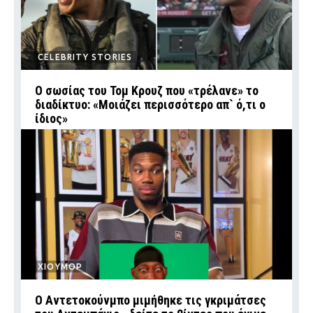
CELEBRITY STORIES
Ο σωσίας του Τομ Κρουζ που «τρέλανε» το
διαδίκτυο: «Μοιάζει περισσότερο απ` ό,τι ο
ίδιος»
ΧΙΟΥΜΟΡ
Ο Αντετοκούνμπο μιμήθηκε τις γκριμάτσες