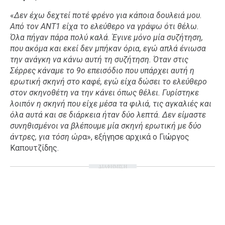
Ταξίδια
Style
«
Δεν έχω δεχτεί ποτέ φρένο για κάποια δουλειά μου.
Από τον ΑΝΤ1 είχα το ελεύθερο να γράψω ότι θέλω.
Σπίτι
Family
Όλα πήγαν πάρα πολύ καλά. Έγινε μόνο μία συζήτηση,
Σχέσεις
που ακόμα και εκεί δεν μπήκαν όρια, εγώ απλά ένιωσα
την ανάγκη να κάνω αυτή τη συζήτηση. Όταν στις
Σέρρες κάναμε το 9ο επεισόδιο που υπάρχει αυτή η
ερωτική σκηνή στο καφέ, εγώ είχα δώσει το ελεύθερο
στον σκηνοθέτη να την κάνει όπως θέλει. Γυρίστηκε
AGENDA
λοιπόν η σκηνή που είχε μέσα τα φιλιά, τις αγκαλιές και
όλα αυτά και σε διάρκεια ήταν δύο λεπτά. Δεν είμαστε
Agenda
Επιλογές
συνηθισμένοι να βλέπουμε μία σκηνή ερωτική με δύο
Εισιτήρια
άντρες, για τόση ώρ
α», εξήγησε αρχικά ο Γιώργος
Καπουτζίδης.
ΔΙΑΦΗΜΙΣΗ