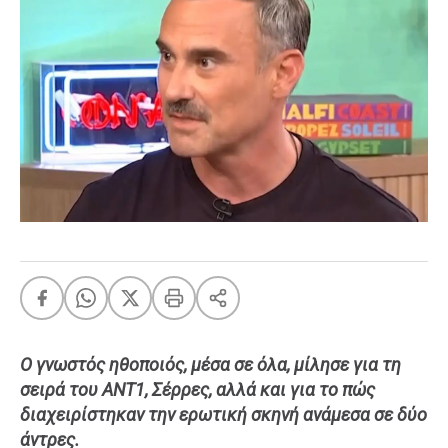
FEEDS
Πάσχα
Eurovision
Retro
Summer
OMG
LOL
A-List
LGBTQI+
Xmas
Ο γνωστός ηθοποιός, μέσα σε όλα, μίλησε για τη
σειρά του ΑΝΤ1, Σέρρες, αλλά και για το πώς
LIFE
διαχειρίστηκαν την ερωτική σκηνή ανάμεσα σε δύο
άντρες.
Food
Body+Mind