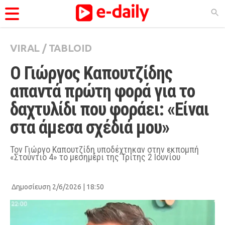
VIRAL
/
TABLOID
ΚΑΤΗΓΟΡΊΕΣ
Ο Γιώργος Καπουτζίδης 
Ειδήσεις
απαντά πρώτη φορά για το 
Θέματα
δαχτυλίδι που φοράει: «Είναι 
Videos
στα άμεσα σχέδιά μου»
Podcasts
Viral
Τον Γιώργο Καπουτζίδη υποδέχτηκαν στην εκπομπή
«Στούντιο 4» το μεσημέρι της Τρίτης 2 Ιουνίου
Life
City Guide
Δημοσίευση 2/6/2026 | 18:50
Pop Culture
Agenda