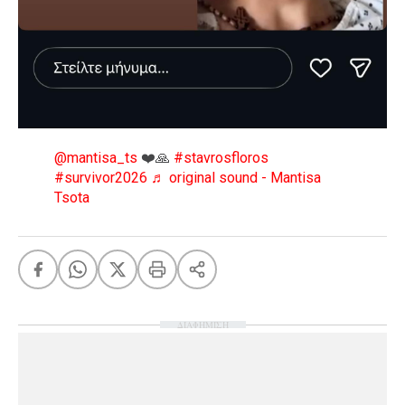
@mantisa_ts
❤️🙏
#stavrosfloros
#survivor2026
♬ original sound - Mantisa
Tsota
ΔΙΑΦΗΜΙΣΗ