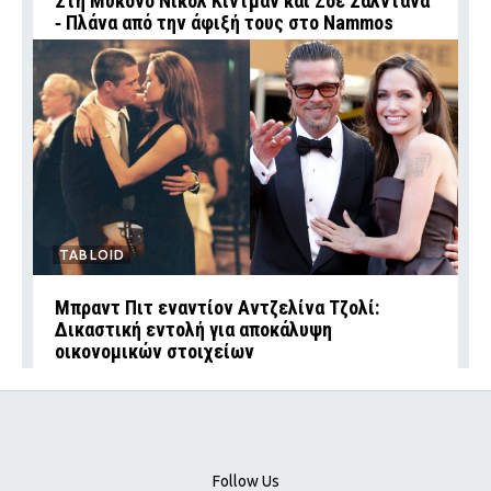
Στη Μύκονο Νικόλ Κίντμαν και Ζόε Σαλντάνα
‑ Πλάνα από την άφιξή τους στο Nammos
TABLOID
Μπραντ Πιτ εναντίον Αντζελίνα Τζολί:
Δικαστική εντολή για αποκάλυψη
οικονομικών στοιχείων
Follow Us