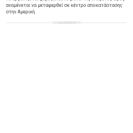
αναμένεται να μεταφερθεί σε κέντρο αποκατάστασης
Ταξίδια
Style
στην Αμερική.
Σπίτι
Family
ΔΙΑΦΗΜΙΣΗ
Σχέσεις
AGENDA
Agenda
Επιλογές
Εισιτήρια