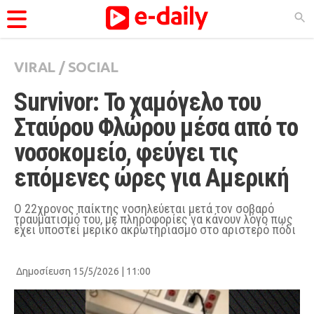
VIRAL
/
SOCIAL
ΚΑΤΗΓΟΡΊΕΣ
Survivor: Το χαμόγελο του 
Ειδήσεις
Σταύρου Φλώρου μέσα από το 
Θέματα
νοσοκομείο, φεύγει τις 
Videos
επόμενες ώρες για Αμερική
Podcasts
Viral
Ο 22χρονος παίκτης νοσηλεύεται μετά τον σοβαρό
τραυματισμό του, με πληροφορίες να κάνουν λόγο πως
έχει υποστεί μερικό ακρωτηριασμό στο αριστερό πόδι
Life
City Guide
Δημοσίευση 15/5/2026 | 11:00
Pop Culture
Agenda