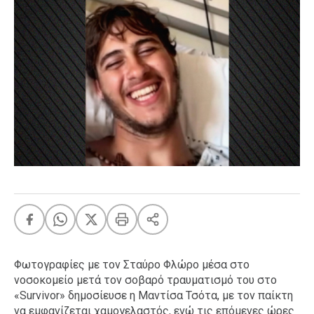
FEEDS
Πάσχα
Eurovision
Retro
Summer
OMG
LOL
A-List
LGBTQI+
Xmas
Φωτογραφίες με τον Σταύρο Φλώρο μέσα στο
LIFE
νοσοκομείο μετά τον σοβαρό τραυματισμό του στο
«Survivor» δημοσίευσε η Μαντίσα Τσότα, με τον παίκτη
Food
Body+Mind
να εμφανίζεται χαμογελαστός, ενώ τις επόμενες ώρες