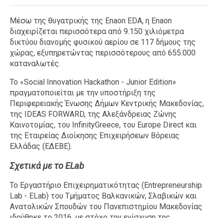
Μέσω της θυγατρικής της Enaon EDA, η Enaon
διαχειρίζεται περισσότερα από 9.150 χιλιόμετρα
δικτύου διανομής φυσικού αερίου σε 117 δήμους της
χώρας, εξυπηρετώντας περισσότερους από 655.000
καταναλωτές.
Το «Social Innovation Hackathon - Junior Edition»
πραγματοποιείται με την υποστήριξη της
Περιφερειακής Ένωσης Δήμων Κεντρικής Μακεδονίας,
της IDEAS FORWARD, της Αλεξάνδρειας Ζώνης
Καινοτομίας, του InfinityGreece, του Europe Direct και
της Εταιρείας Διοίκησης Επιχειρήσεων Βόρειας
Ελλάδας (ΕΔΕΒΕ).
Σχετικά με το ELab
Το Εργαστήριο Επιχειρηματικότητας (Entrepreneurship
Lab - ELab) του Τμήματος Βαλκανικών, Σλαβικών και
Ανατολικών Σπουδών του Πανεπιστημίου Μακεδονίας
ιδρύθηκε το 2016, με στόχο την ενίσχυση της