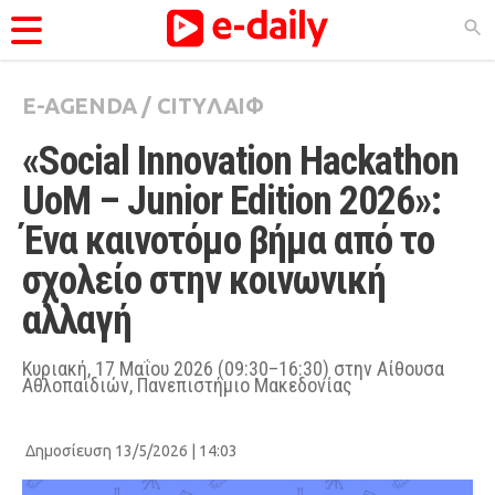
E-AGENDA
/
CITYΛΑΙΦ
ΚΑΤΗΓΟΡΊΕΣ
«Social Innovation Hackathon 
Ειδήσεις
UoM – Junior Edition 2026»: 
Θέματα
Ένα καινοτόμο βήμα από το 
Videos
σχολείο στην κοινωνική 
Podcasts
αλλαγή
Viral
Life
Κυριακή, 17 Μαΐου 2026 (09:30–16:30) στην Αίθουσα
Αθλοπαιδιών, Πανεπιστήμιο Μακεδονίας
City Guide
Pop Culture
Δημοσίευση 13/5/2026 | 14:03
Agenda