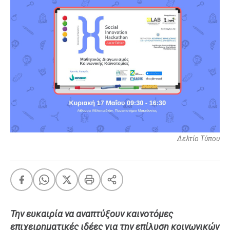
FEEDS
Πάσχα
Eurovision
Retro
Summer
OMG
LOL
A-List
LGBTQI+
Δελτίο Τύπου
Xmas
LIFE
Την ευκαιρία να αναπτύξουν καινοτόμες
επιχειρηματικές ιδέες για την επίλυση κοινωνικών
Food
Body+Mind