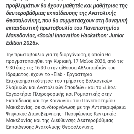
προβλημάτων θα έχουν μαθητές και μαθήτριες της
Ταξίδια
Style
δευτεροβάθμιας εκπαίδευσης της Ανατολικής
Σπίτι
Family
Θεσσαλονίκης, που θα συμμετάσχουν στη δυναμική
Σχέσεις
εκπαιδευτική πρωτοβουλία του Πανεπιστημίου
Μακεδονίας, «Social Innovation Hackathon: Junior
Edition 2026».
Την πρωτοβουλία για τη διοργάνωση, η οποία θα
AGENDA
πραγματοποιηθεί την Κυριακή, 17 Μαΐου 2026, από τις
9:30 έως τις 16:30 στην αίθουσα Αθλοπαιδιών του
Agenda
Επιλογές
Ιδρύματος, έχουν το «Elab - Εργαστήριο
Εισιτήρια
Επιχειρηματικότητας του τμήματος Βαλκανικών
Σλαβικών και Ανατολικών Σπουδών» και το «Lires:
Εργαστήριο Πληροφορικής και Ρομποτικής στην
Εκπαίδευση και την Κοινωνία» του Πανεπιστημίου
Μακεδονίας, σε συνδιοργάνωση με την Αντιπεριφέρεια
Ψηφιακής Διακυβέρνησης- Περιφέρειας Κεντρικής
Μακεδονίας και της Διεύθυνσης Δευτεροβάθμιας
Εκπαίδευσης Ανατολικής Θεσσαλονίκης.