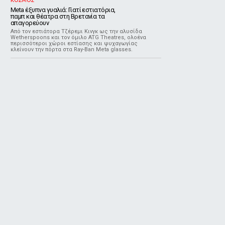
ΚΟΣΜΟΣ
Meta έξυπνα γυαλιά: Γιατί εστιατόρια,
παμπ και θέατρα στη Βρετανία τα
απαγορεύουν
Από τον εστιάτορα Τζέρεμι Κινγκ ως την αλυσίδα
Wetherspoons και τον όμιλο ATG Theatres, ολοένα
περισσότεροι χώροι εστίασης και ψυχαγωγίας
κλείνουν την πόρτα στα Ray-Ban Meta glasses.