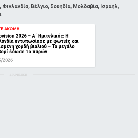
 Φινλανδία, Βέλγιο, Σουηδία, Μολδαβία, Ισραήλ,
α
.
ΤΕ ΑΚΟΜΗ
ovision 2026 – Α΄ Ημιτελικός: Η
λανδία εντυπωσίασε με φωτιές και
σμένη χορδή βιολιού – Το μεγάλο
ορί έδωσε το παρών
5/2026
ΔΙΑΦΗΜΙΣΗ