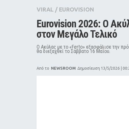
City Guide
VIRAL
/
EUROVISION
Pop Culture
Eurovision 2026: Ο Ακ
Agenda
στον Μεγάλο Τελικό
Ο Ακύλας με το «Ferto» εξασφάλισε την πρό
θα διεξαχθεί το Σάββατο 16 Μαΐου.
Από το
NEWSROOM
Δημοσίευση 13/5/2026 | 00: