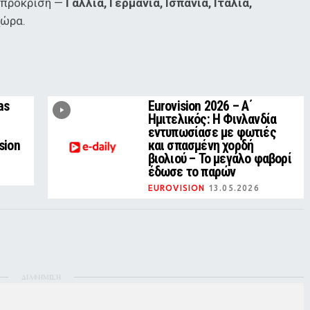
 πρόκριση —
Γαλλία, Γερμανία, Ισπανία, Ιταλία,
χώρα.
as
Eurovision 2026 – Α΄
Ημιτελικός: Η Φινλανδία
εντυπωσίασε με φωτιές
sion
και σπασμένη χορδή
βιολιού – Το μεγάλο φαβορί
έδωσε το παρών
EUROVISION
13.05.2026
ΔΙΑΦΗΜΙΣΗ