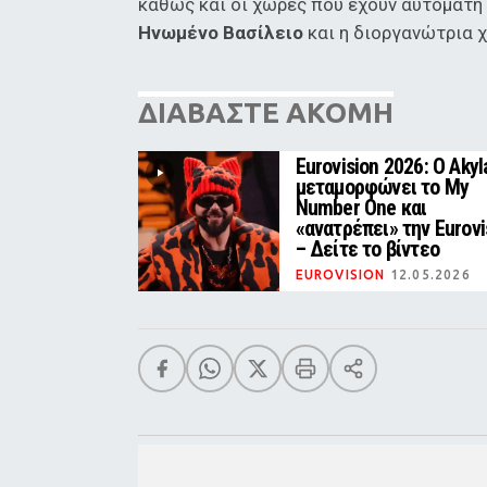
καθώς και οι χώρες που έχουν αυτόματη
Ηνωμένο Βασίλειο
και η διοργανώτρια 
ΔΙΑΒΑΣΤΕ ΑΚΟΜΗ
Eurovision 2026: Ο Akyl
μεταμορφώνει το My
Number One και
«ανατρέπει» την Eurovi
– Δείτε το βίντεο
EUROVISION
12.05.2026