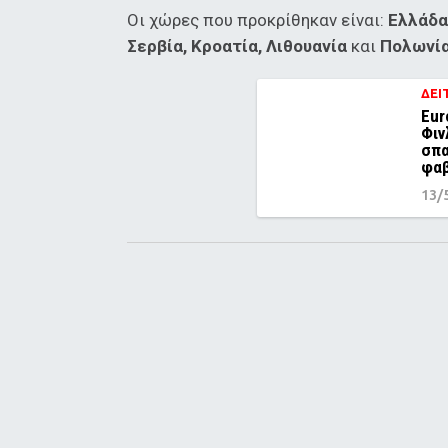
Οι χώρες που προκρίθηκαν είναι:
Ελλάδα,
Σερβία, Κροατία, Λιθουανία
και
Πολωνί
ΔΕΙ
Eur
Φιν
σπα
φαβ
13/