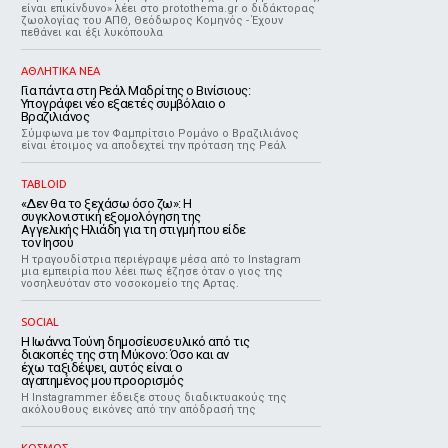
είναι επικίνδυνο» λέει στο protothema.gr ο διδάκτορας
ζωολογίας του ΑΠΘ, Θεόδωρος Κομηνός - Έχουν
πεθάνει και έξι λυκόπουλα
ΑΘΛΗΤΙΚΑ ΝΕΑ
Για πάντα στη Ρεάλ Μαδρίτης ο Βινίσιους:
Υπογράφει νέο εξαετές συμβόλαιο ο
Βραζιλιάνος
Σύμφωνα με τον Φαμπρίτσιο Ρομάνο ο Βραζιλιάνος
είναι έτοιμος να αποδεχτεί την πρόταση της Ρεάλ
TABLOID
«Δεν θα το ξεχάσω όσο ζω»: Η
συγκλονιστική εξομολόγηση της
Αγγελικής Ηλιάδη για τη στιγμή που είδε
τον Ιησού
Η τραγουδίστρια περιέγραψε μέσα από το Instagram
μια εμπειρία που λέει πως έζησε όταν ο γιος της
νοσηλευόταν στο νοσοκομείο της Αρτας.
SOCIAL
Η Ιωάννα Τούνη δημοσίευσε υλικό από τις
διακοπές της στη Μύκονο: Όσο και αν
έχω ταξιδέψει, αυτός είναι ο
αγαπημένος μου προορισμός
Η Instagrammer έδειξε στους διαδικτυακούς της
ακόλουθους εικόνες από την απόδρασή της