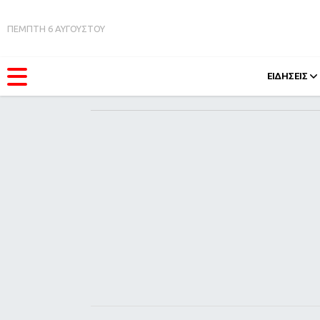
ΠΕΜΠΤΗ 6 ΑΥΓΟΥΣΤΟΥ
ΕΙΔΗΣΕΙΣ
ΚΑΤΗΓΟΡΊΕΣ
FEEDS
Ειδήσεις
Πάσχ
Θέματα
Retro
Videos
OMG
Podcasts
A-Lis
Viral
Xmas
Life