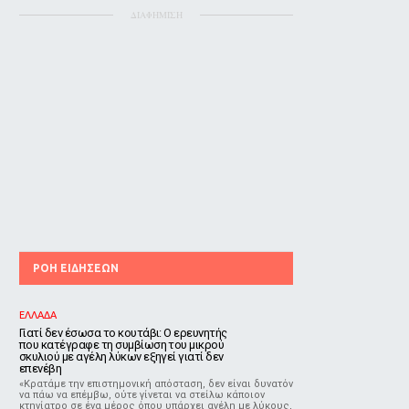
ΔΙΑΦΗΜΙΣΗ
ΡΟΗ ΕΙΔΗΣΕΩΝ
ΕΛΛΑΔΑ
Γιατί δεν έσωσα το κουτάβι: Ο ερευνητής
που κατέγραφε τη συμβίωση του μικρού
σκυλιού με αγέλη λύκων εξηγεί γιατί δεν
επενέβη
«Κρατάμε την επιστημονική απόσταση, δεν είναι δυνατόν
να πάω να επέμβω, ούτε γίνεται να στείλω κάποιον
κτηνίατρο σε ένα μέρος όπου υπάρχει αγέλη με λύκους,