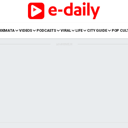
ΘΕΜΑΤΑ
VIDEOS
PODCASTS
VIRAL
LIFE
CITY GUIDE
POP CUL
ΔΙΑΦΗΜΙΣΗ
LIFE
Food
Body+Mind
α
Eurovision
Ταξίδια
Style
Summer
Σπίτι
Family
LOL
Σχέσεις
t
LGBTQI+