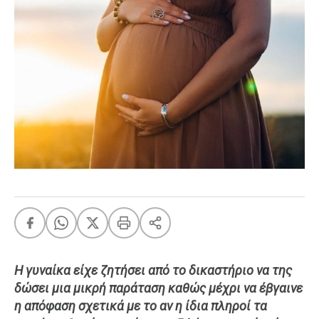
FEEDS
Πάσχα
Eurovision
Retro
Summer
OMG
LOL
A-List
LGBTQI+
Xmas
Η γυναίκα είχε ζητήσει από το δικαστήριο να της
LIFE
δώσει μια μικρή παράταση καθώς μέχρι να έβγαινε
η απόφαση σχετικά με το αν η ίδια πληροί τα
Food
Body+Mind