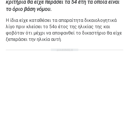
κριτήρια θα είχε περάσει τα 54 έτη τα οποία είναι
Ταξίδια
Style
το όριο βάση νόμου.
Σπίτι
Family
Η ίδια είχε καταθέσει τα απαραίτητα δικαιολογητικά
Σχέσεις
λίγο πριν κλείσει το 54ο έτος της ηλικίας της και
φοβόταν ότι μέχρι να αποφανθεί το δικαστήριο θα είχε
ξεπεράσει την ηλικία αυτή.
ΔΙΑΦΗΜΙΣΗ
AGENDA
Agenda
Επιλογές
Εισιτήρια