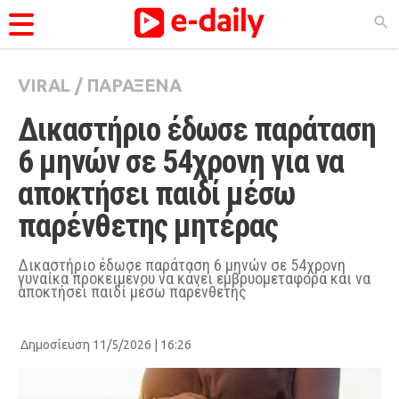
VIRAL
/
ΠΑΡΑΞΕΝΑ
ΚΑΤΗΓΟΡΊΕΣ
Δικαστήριο έδωσε παράταση 
Ειδήσεις
6 μηνών σε 54χρονη για να 
Θέματα
αποκτήσει παιδί μέσω 
Videos
παρένθετης μητέρας
Podcasts
Viral
Δικαστήριο έδωσε παράταση 6 μηνών σε 54χρονη
γυναίκα προκειμένου να κάνει εμβρυομεταφορά και να
αποκτήσει παιδί μέσω παρένθετης
Life
City Guide
Δημοσίευση 11/5/2026 | 16:26
Pop Culture
Agenda