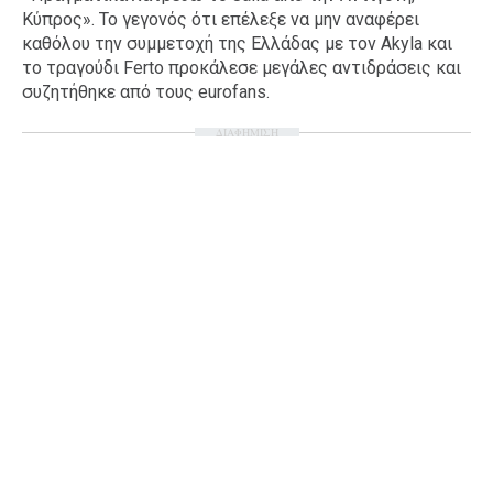
Κύπρος». To γεγονός ότι επέλεξε να μην αναφέρει
Ταξίδια
Style
καθόλου την συμμετοχή της Ελλάδας με τον Akyla και
Σπίτι
Family
το τραγούδι Ferto προκάλεσε μεγάλες αντιδράσεις και
συζητήθηκε από τους eurofans.
Σχέσεις
ΔΙΑΦΗΜΙΣΗ
AGENDA
Agenda
Επιλογές
Εισιτήρια