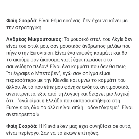
Φαίη Σκορδά:
Είναι θέμα εικόνας, δεν έχει να κάνει με
την στρατηγική.
Ανδρέας Μικρούτσικος:
Το μουσικό στυλ του Akyla δεν
είναι του στυλ μου, σαν μουσικός άνθρωπος μιλάω που
πήγε στην Eurovision. Είναι ένα ευφυές κομμάτι και θα
το ακούμε σαν άκουσμα γιατί έχει περάσει στο
ασυνείδητο πλέον! Είναι ένα κομμάτι που δεν θα πεις
“τι έγραψε ο Μπετόβεν”, εγώ σαν στίγμα είμαι
περισσότερο με την Klavdia και υμνώ το κομμάτι του
άλλου. Αυτό που είπε μου φάνηκε ανόητο, αντιμουσικό,
ανεπίτρεπτο, έξω από τη λογική και δείχνει μια λογική
ότι… “εγώ είμαι η Ελλάδα που εκπροσωπήθηκε στη
Eurovision, όλα τα άλλα είναι απλή… οδοντόκρεμα”. Είναι
ανεπίτρεπτο!».
Φαίη Σκορδά:
Η Klavdia δεν μας έχει συνηθίσει σε αυτά,
είναι περίεργο. Σαν να το έκανε επίτηδες.