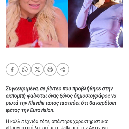
FEEDS
Πάσχα
Eurovision
Retro
Summer
OMG
LOL
A-List
LGBTQI+
Xmas
Συγκεκριμένα, σε βίντεο που προβλήθηκε στην
εκπομπή φαίνεται ένας ξένος δημοσιογράφος να
ρωτά την Klavdia ποιος πιστεύει ότι θα κερδίσει
φέτος την Eurovision.
LIFE
Η καλλιτέχνιδα τότε, απάντησε χαρακτηριστικά:
Food
Body+Mind
«Πραγματικά λατρεύω το Jalla από την Αντιγόνη,