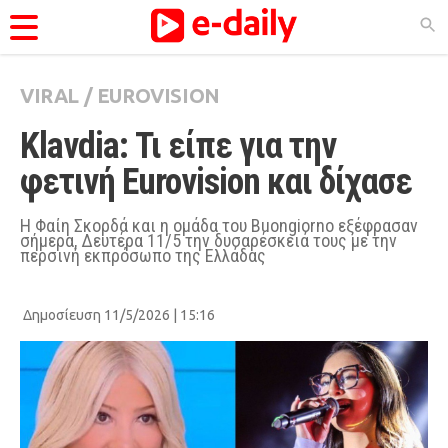
VIRAL
/
EUROVISION
ΚΑΤΗΓΟΡΊΕΣ
Klavdia: Τι είπε για την 
Ειδήσεις
φετινή Eurovision και δίχασε
Θέματα
Videos
Η Φαίη Σκορδά και η ομάδα του Buongiorno εξέφρασαν
σήμερα, Δευτέρα 11/5 την δυσαρέσκειά τους με την
Podcasts
περσινή εκπρόσωπο της Ελλάδας
Viral
Δημοσίευση 11/5/2026 | 15:16
Life
City Guide
Pop Culture
Agenda