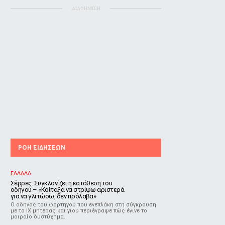
ΔΙΑΦΗΜΙΣΗ
ΡΟΗ ΕΙΔΗΣΕΩΝ
ΕΛΛΑΔΑ
Σέρρες: Συγκλονίζει η κατάθεση του
οδηγού – «Κοίταξα να στρίψω αριστερά
για να γλιτώσω, δεν πρόλαβα»
Ο οδηγός του φορτηγού που ενεπλάκη στη σύγκρουση
με το ΙΧ μητέρας και γιου περιέγραψε πώς έγινε το
μοιραίο δυστύχημα.