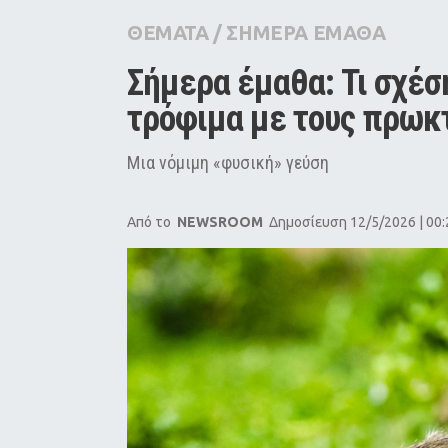
City Guide
ΘΕΜΑΤΑ
/
ΣΗΜΕΡΑ ΕΜΑΘΑ
Pop Culture
Σήμερα έμαθα: Τι σχέση
Agenda
τρόφιμα με τους πρωκ
Μια νόμιμη «φυσική» γεύση
Από το
NEWSROOM
Δημοσίευση 12/5/2026 | 00: