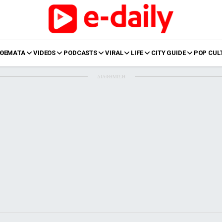
ΘΕΜΑΤΑ
VIDEOS
PODCASTS
VIRAL
LIFE
CITY GUIDE
POP CUL
ΔΙΑΦΗΜΙΣΗ
LIFE
Food
Body+Mind
α
Eurovision
Ταξίδια
Style
Summer
Σπίτι
Family
LOL
Σχέσεις
t
LGBTQI+