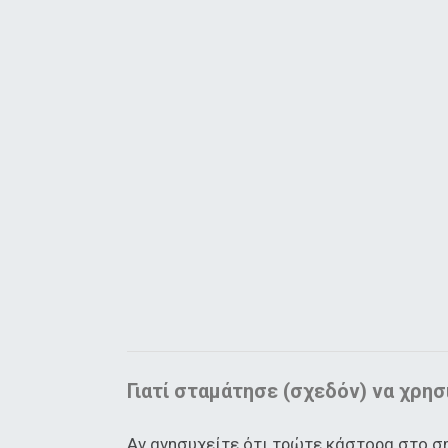
Γιατί σταμάτησε (σχεδόν) να χρησ
Αν ανησυχείτε ότι τρώτε κάστορα στο ση