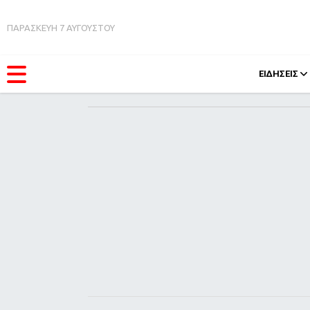
ΠΑΡΑΣΚΕΥΗ 7 ΑΥΓΟΥΣΤΟΥ
ΕΙΔΗΣΕΙΣ
ΚΑΤΗΓΟΡΊΕΣ
FEEDS
Ειδήσεις
Πάσχ
Θέματα
Retro
Videos
OMG
Podcasts
A-Lis
Viral
Xmas
Life