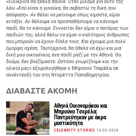
«
Ειλικρινά θα ήθελα παιδιά. Όταν μιλάμε για αυτό της
λέω «Εσύ είσαι η γυναίκα, θα σεβαστώ τη δική σου
απόφαση». Αν θέλει να μείνουμε όπως είμαστε, είμαι
εντάξει. Αν θέλουμε να προσπαθήσουμε να κάνουμε
παιδί, θα το κάνουμε. Εννοείται δεν είμαι ο πατέρας των
παιδιών της, αλλά θέλω να είμαι ο καλύτερος άνθρωπος
που μπορούν να έχουν δίπλα τους. Και έχουμε μια πολύ
όμορφη σχέση. Ταυτόχρονα, θα ήθελα να έχω και μια
δική μου οικογένεια, ένα παιδί μαζί με την Αθηνά. Θα
δούμε, δεν βιαζόμαστε. Ωστόσο γνωρίζουμε και την
ηλικία μας
» εξομολογήθηκε ο Μπρούνο Τσερέλα σε
συνέντευξή του στη Ντορέττα Παπαδημητρίου.
ΔΙΑΒΑΣΤΕ ΑΚΟΜΗ
Αθηνά Οικονομάκου και
Μπρούνο Τσερέλα:
Παντρεύτηκαν με άκρα
μυστικότητα
CELEBRITY STORIES
16.05.2026