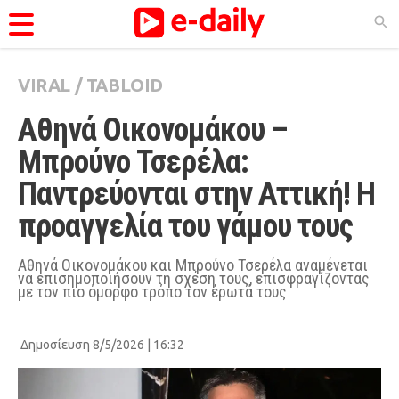
VIRAL
/
TABLOID
ΚΑΤΗΓΟΡΊΕΣ
Αθηνά Οικονομάκου – 
Ειδήσεις
Μπρούνο Τσερέλα: 
Θέματα
Παντρεύονται στην Αττική! Η 
Videos
προαγγελία του γάμου τους
Podcasts
Viral
Αθηνά Οικονομάκου και Μπρούνο Τσερέλα αναμένεται
να επισημοποιήσουν τη σχέση τους, επισφραγίζοντας
με τον πιο όμορφο τρόπο τον έρωτά τους
Life
City Guide
Δημοσίευση 8/5/2026 | 16:32
Pop Culture
Agenda