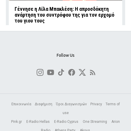
Γέννησε η Λίλα Μπακλέση: Η απροσδόκητη
ανάρτηση του συντρόφου της για τον ερχομό
του γιου τους
Follow Us
Επικοινωνία
Διαφήμιση
Όροι Διαγωνισμών
Privacy
Terms of
use
Pink.gr
E-Radio Hellas
E-Radio Cyprus
One Streaming
Arion
Radio
Athens Party
Akous