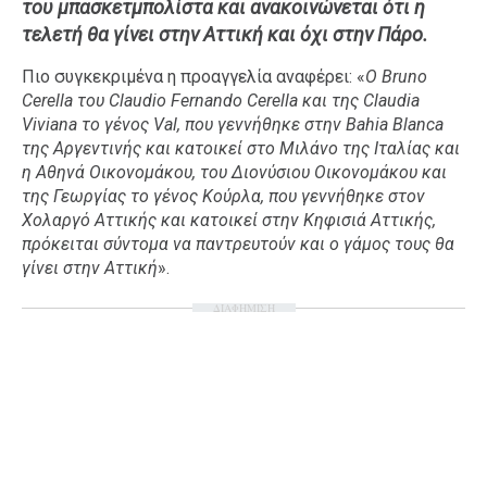
του μπασκετμπολίστα και ανακοινώνεται ότι η
Ταξίδια
Style
τελετή θα γίνει στην Αττική και όχι στην Πάρο.
Σπίτι
Family
Πιο συγκεκριμένα η προαγγελία αναφέρει: «
Ο Bruno
Σχέσεις
Cerella του Claudio Fernando Cerella και της Claudia
Viviana το γένος Val, που γεννήθηκε στην Bahia Blanca
της Αργεντινής και κατοικεί στο Μιλάνο της Ιταλίας και
η Αθηνά Οικονομάκου, του Διονύσιου Οικονομάκου και
της Γεωργίας το γένος Κούρλα, που γεννήθηκε στον
AGENDA
Χολαργό Αττικής και κατοικεί στην Κηφισιά Αττικής,
πρόκειται σύντομα να παντρευτούν και ο γάμος τους θα
Agenda
Επιλογές
γίνει στην Αττική
».
Εισιτήρια
ΔΙΑΦΗΜΙΣΗ