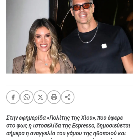
FEEDS
Πάσχα
Eurovision
Retro
Summer
OMG
LOL
A-List
LGBTQI+
Xmas
Στην εφημερίδα «Πολίτης της Χίου», που έφερε
LIFE
στο φως η ιστοσελίδα της Espresso, δημοσιεύεται
σήμερα η αναγγελία του γάμου της ηθοποιού και
Food
Body+Mind