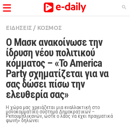
ΕΙΔΗΣΕΙΣ
/
ΚΟΣΜΟΣ
ΚΑΤΗΓΟΡΊΕΣ
Ο Μασκ ανακοίνωσε την 
Ειδήσεις
ίδρυση νέου πολιτικού 
Θέματα
κόμματος – «Το America 
Videos
Party σχηματίζεται για να 
Podcasts
σας δώσει πίσω την 
Viral
ελευθερία σας»
Life
City Guide
Η χώρα μας χρειάζεται μια εναλλακτική στο
μονοκομματικό σύστημα Δημοκρατικών –
Ρεπουμπλικανών, ώστε ο λαός να έχει πραγματικά
Pop Culture
φωνή» δηλώνει
Agenda