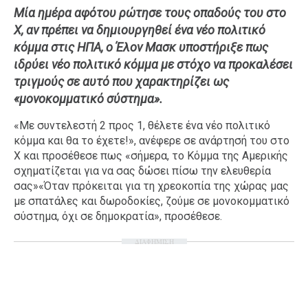
Mία ημέρα αφότου ρώτησε τους οπαδούς του στο
Ταξίδια
Style
X, αν πρέπει να δημιουργηθεί ένα νέο πολιτικό
Σπίτι
Family
κόμμα στις ΗΠΑ, ο Έλον Μασκ υποστήριξε πως
Σχέσεις
ιδρύει νέο πολιτικό κόμμα με στόχο να προκαλέσει
τριγμούς σε αυτό που χαρακτηρίζει ως
«μονοκομματικό σύστημα».
«Με συντελεστή 2 προς 1, θέλετε ένα νέο πολιτικό
AGENDA
κόμμα και θα το έχετε!», ανέφερε σε ανάρτησή του στο
X και προσέθεσε πως «σήμερα, το Κόμμα της Αμερικής
Agenda
Επιλογές
σχηματίζεται για να σας δώσει πίσω την ελευθερία
Εισιτήρια
σας»«Όταν πρόκειται για τη χρεοκοπία της χώρας μας
με σπατάλες και δωροδοκίες, ζούμε σε μονοκομματικό
σύστημα, όχι σε δημοκρατία», προσέθεσε.
ΔΙΑΦΗΜΙΣΗ