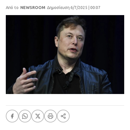
Από το
NEWSROOM
Δημοσίευση 6/7/2025 | 00:07
FEEDS
Πάσχα
Eurovision
Retro
Summer
OMG
LOL
A-List
LGBTQI+
Xmas
LIFE
Food
Body+Mind