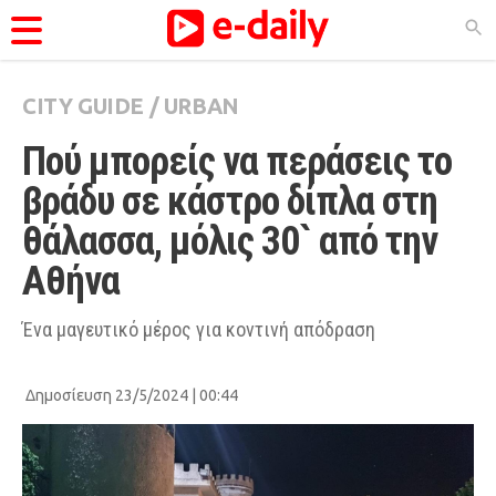
CITY GUIDE
/
URBAN
ΚΑΤΗΓΟΡΊΕΣ
Πού μπορείς να περάσεις το 
Ειδήσεις
βράδυ σε κάστρο δίπλα στη 
Θέματα
θάλασσα, μόλις 30` από την 
Videos
Αθήνα
Podcasts
Viral
Ένα μαγευτικό μέρος για κοντινή απόδραση
Life
Δημοσίευση 23/5/2024 | 00:44
City Guide
Pop Culture
Agenda