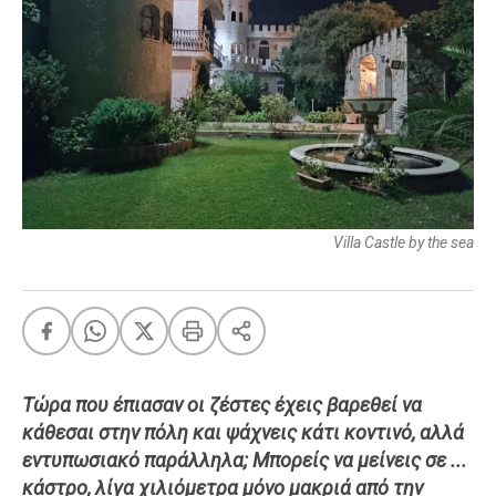
FEEDS
Πάσχα
Eurovision
Retro
Summer
OMG
LOL
Villa Castle by the sea
A-List
LGBTQI+
Xmas
Τώρα που έπιασαν οι ζέστες έχεις βαρεθεί να
κάθεσαι στην πόλη και ψάχνεις κάτι κοντινό, αλλά
LIFE
εντυπωσιακό παράλληλα; Μπορείς να μείνεις σε ...
κάστρο, λίγα χιλιόμετρα μόνο μακριά από την
Food
Body+Mind