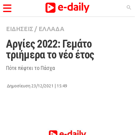
ΕΙΔΗΣΕΙΣ
/
ΕΛΛΑΔΑ
ΚΑΤΗΓΟΡΊΕΣ
Αργίες 2022: Γεμάτο 
Ειδήσεις
τριήμερα το νέο έτος
Θέματα
Videos
Πότε πέφτει το Πάσχα
Podcasts
Δημοσίευση 23/12/2021 | 15:49
Viral
Life
City Guide
Pop Culture
Agenda