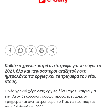
FEEDS
Πάσχα
Eurovision
Retro
Summer
OMG
LOL
A-List
LGBTQI+
Καθώς ο χρόνος μετρά αντίστροφα για να φύγει το
2021, όλο και περισσότεροι αναζητούν στο
Xmas
ημερολόγιο τις αργίες και τα τριήμερα του νέου
έτους.
Η νέα χρονιά χάρη στις αργίες δίνει την ευκαιρία για
LIFE
επιπλέον ξεκούραση, καθώς προσφέρει αρκετά
τριήμερα και ένα τετραήμερο το Πάσχα, που πέφτει
Food
Body+Mind
στις 24 Απριλίου 2022.