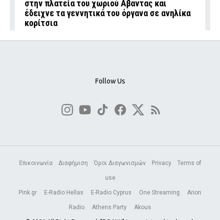
στην πλατεία του χωριού Αβαντας και
έδειχνε τα γεννητικά του όργανα σε ανηλίκα
κορίτσια
Follow Us
Επικοινωνία
Διαφήμιση
Όροι Διαγωνισμών
Privacy
Terms of
use
Pink.gr
E-Radio Hellas
E-Radio Cyprus
One Streaming
Arion
Radio
Athens Party
Akous