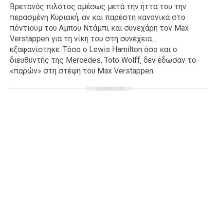
Βρετανός πιλότος αμέσως μετά την ήττα του την
Ταξίδια
Style
περασμένη Κυριακή, αν και παρέστη κανονικά στο
πόντιουμ του Αμπου Ντάμπι και συνεχάρη τον Max
Σπίτι
Family
Verstappen για τη νίκη του στη συνέχεια...
Σχέσεις
εξαφανίστηκε. Τόσο ο Lewis Hamilton όσο και ο
διευθυντής της Mercedes, Toto Wolff, δεν έδωσαν το
«παρών» στη στέψη του Max Verstappen.
ΔΙΑΦΗΜΙΣΗ
AGENDA
Agenda
Επιλογές
Εισιτήρια