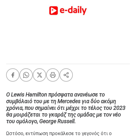
FEEDS
Πάσχα
Eurovision
Retro
Summer
OMG
LOL
A-List
LGBTQI+
Xmas
Ο Lewis Hamilton πρόσφατα ανανέωσε το
συμβόλαιό του με τη Mercedes για δύο ακόμη
χρόνια, που σημαίνει ότι μέχρι το τέλος του 2023
θα μοιράζεται το γκαράζ της ομάδας με τον νέο
LIFE
του ομόλογο, George Russell.
Ωστόσο, εντύπωση προκάλεσε το γεγονός ότι ο
Food
Body+Mind