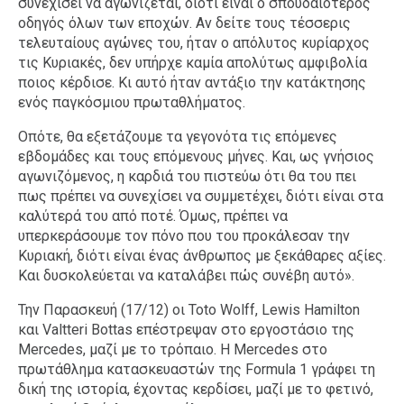
συνεχίσει να αγωνίζεται, διότι είναι ο σπουδαιότερος
οδηγός όλων των εποχών. Αν δείτε τους τέσσερις
τελευταίους αγώνες του, ήταν ο απόλυτος κυρίαρχος
τις Κυριακές, δεν υπήρχε καμία απολύτως αμφιβολία
ποιος κέρδισε. Κι αυτό ήταν αντάξιο την κατάκτησης
ενός παγκόσμιου πρωταθλήματος.
Οπότε, θα εξετάζουμε τα γεγονότα τις επόμενες
εβδομάδες και τους επόμενους μήνες. Και, ως γνήσιος
αγωνιζόμενος, η καρδιά του πιστεύω ότι θα του πει
πως πρέπει να συνεχίσει να συμμετέχει, διότι είναι στα
καλύτερά του από ποτέ. Όμως, πρέπει να
υπερκεράσουμε τον πόνο που του προκάλεσαν την
Κυριακή, διότι είναι ένας άνθρωπος με ξεκάθαρες αξίες.
Και δυσκολεύεται να καταλάβει πώς συνέβη αυτό».
Την Παρασκευή (17/12) οι Toto Wolff, Lewis Hamilton
και Valtteri Bottas επέστρεψαν στο εργοστάσιο της
Mercedes, μαζί με το τρόπαιο. Η Mercedes στο
πρωτάθλημα κατασκευαστών της Formula 1 γράφει τη
δική της ιστορία, έχοντας κερδίσει, μαζί με το φετινό,