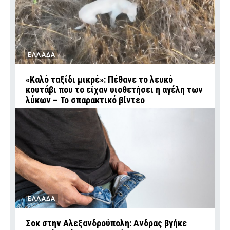
ΕΛΛΑΔΑ
«Καλό ταξίδι μικρέ»: Πέθανε το λευκό
κουτάβι που το είχαν υιοθετήσει η αγέλη των
λύκων – Το σπαρακτικό βίντεο
ΕΛΛΑΔΑ
Σοκ στην Αλεξανδρούπολη: Ανδρας βγήκε