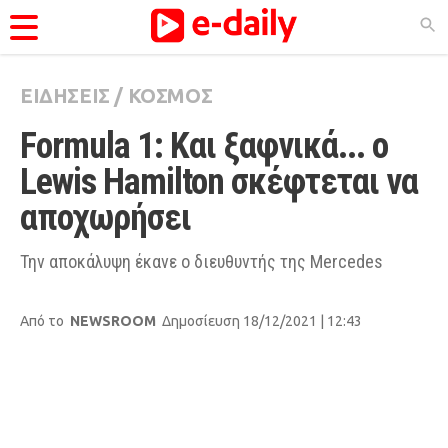
ΕΙΔΗΣΕΙΣ
/
ΚΟΣΜΟΣ
ΚΑΤΗΓΟΡΊΕΣ
Formula 1: Και ξαφνικά... ο 
Ειδήσεις
Lewis Hamilton σκέφτεται να 
Θέματα
αποχωρήσει 
Videos
Podcasts
Την αποκάλυψη έκανε ο διευθυντής της Mercedes
Viral
Από το
NEWSROOM
Δημοσίευση 18/12/2021 | 12:43
Life
City Guide
Pop Culture
Agenda