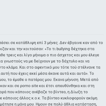
έσει σε κατάθλιψη επί 3 μήνες. Δεν έβγαινε καν από το
ζαν και την κοιτούσαν: «Το τι bullying δέχτηκα στα
άθε τρεις και λίγο μήνυμα ο πιο άσχετος και μου έλεγε
α γνωστούς να με δείχνουν με το δάχτυλο και να
στο κλάμα. Και στο αφεντικό μου τότε τού στέλνανε τα
…αυτή που έχεις εκεί μέσα έκανε αυτά και αυτά». Το
 μου, το έμαθε ο πατέρας μου. Εκανα μήνυση. Μετά από
καν και σε ρorno site και έτσι απευθύνθηκα και στη
ρά που κάποιος ανέβαζε το βίντεο, η Δίωξη το
ε κάποιος άλλος κ.ο.κ. Τα βίντεο κυκλοφορούν ακόμη.
άτησε η μάνα μου. Ημουν σε πολύ άθλια κατάσταση,