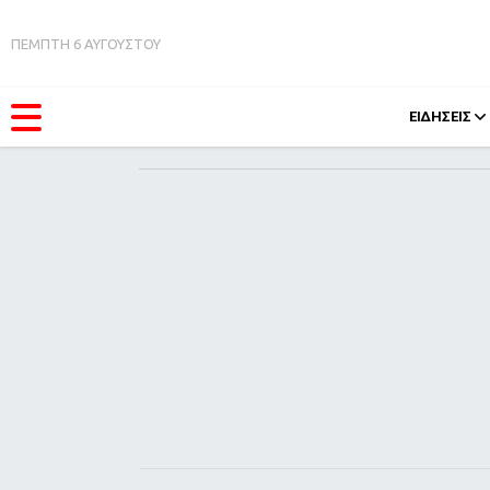
ΠΕΜΠΤΗ 6 ΑΥΓΟΥΣΤΟΥ
ΕΙΔΗΣΕΙΣ
ΚΑΤΗΓΟΡΊΕΣ
FEEDS
Ειδήσεις
Πάσχ
Θέματα
Retro
Videos
OMG
Podcasts
A-Lis
Viral
Xmas
Life