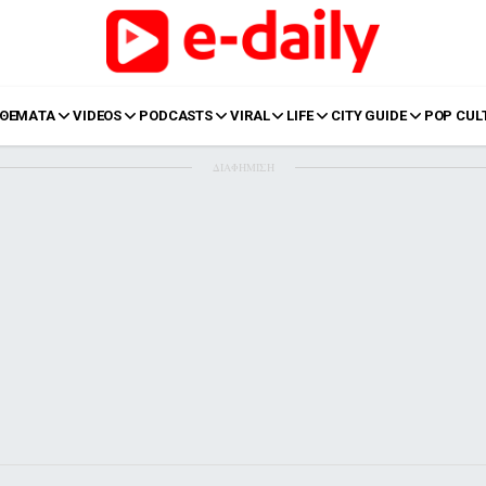
ΘΕΜΑΤΑ
VIDEOS
PODCASTS
VIRAL
LIFE
CITY GUIDE
POP CUL
ΔΙΑΦΗΜΙΣΗ
LIFE
Food
Body+Mind
α
Eurovision
Ταξίδια
Style
Summer
Σπίτι
Family
LOL
Σχέσεις
t
LGBTQI+