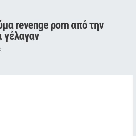
μα revenge ρorn από την 
ι γέλαγαν
ε