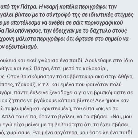
 από την Πάτρα. Η νεαρή κοπέλα περιγράφει την
γάλει βίντεο με το σύντροφό της σε ιδιωτικές στιγμές
σε με αποτέλεσμα να ανέβει σε σάιτ πορνογραφικού
α Πελοπόννησος, την έδειχναν με το δάχτυλο στους
χρονη μάλιστα περιγράφει ότι έφτασε στο σημείο να
ον εξευτελισμό.
δουλειά και εκεί γνώρισα ένα παιδί. Δουλεύαμε στο ίδιο
Αθήνα και εγώ Πάτρα, έτσι μετά το καλοκαίρι,
ς. Οταν βρισκόμασταν τα σαββατοκύριακα στην Αθήνα,
πτες, τζακούζι κ.τ.λ. και εμένα που φαινόταν πολύ
υγάρι, πάντα έκλεινε ξενοδοχεία για να βρισκόμαστε σε
μου ζήτησε να βγάλουμε κάποια βίντεο! Δεν ήμουν καν
γώ τυφλωμένη και ερωτευμένη, του είπα «οκ, να το
 Απλά του είπα, όταν το βγάλει, να το σβήσει. «Ναι, μου
ι εγώ είχα μείνει με τη βεβαιότητα ότι τα έχει σβήσει
ό, χωρίσαμε. Ενα μήνα αργότερα, μου έστειλε ένα παιδί