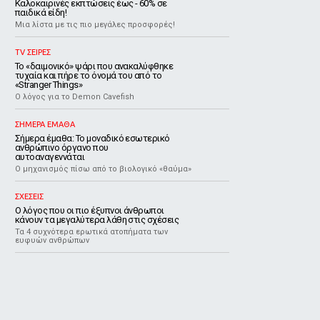
Καλοκαιρινές εκπτώσεις έως - 60% σε
παιδικά είδη!
Μια λίστα με τις πιο μεγάλες προσφορές!
TV ΣΕΙΡΕΣ
Το «δαιμονικό» ψάρι που ανακαλύφθηκε
τυχαία και πήρε το όνομά του από το
«Stranger Things»
Ο λόγος για το Demon Cavefish
ΣΗΜΕΡΑ ΕΜΑΘΑ
Σήμερα έμαθα: Το μοναδικό εσωτερικό
ανθρώπινο όργανο που
αυτοαναγεννάται
Ο μηχανισμός πίσω από το βιολογικό «θαύμα»
ΣΧΕΣΕΙΣ
Ο λόγος που οι πιο έξυπνοι άνθρωποι
κάνουν τα μεγαλύτερα λάθη στις σχέσεις
Τα 4 συχνότερα ερωτικά ατοπήματα των
ευφυών ανθρώπων