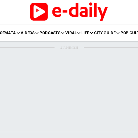
ΘΕΜΑΤΑ
VIDEOS
PODCASTS
VIRAL
LIFE
CITY GUIDE
POP CUL
ΔΙΑΦΗΜΙΣΗ
LIFE
Food
Body+Mind
α
Eurovision
Ταξίδια
Style
Summer
Σπίτι
Family
LOL
Σχέσεις
t
LGBTQI+