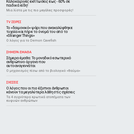
Καλοκαιρινές εκπτώσεις έως - 60% σε
παιδικά είδη!
Μια λίστα με τις πιο μεγάλες προσφορές!
TV ΣΕΙΡΕΣ
Το «δαιμονικό» ψάρι που ανακαλύφθηκε
τυχαία και πήρε το όνομά του από το
«Stranger Things»
Ο λόγος για το Demon Cavefish
ΣΗΜΕΡΑ ΕΜΑΘΑ
Σήμερα έμαθα: Το μοναδικό εσωτερικό
ανθρώπινο όργανο που
αυτοαναγεννάται
Ο μηχανισμός πίσω από το βιολογικό «θαύμα»
ΣΧΕΣΕΙΣ
Ο λόγος που οι πιο έξυπνοι άνθρωποι
κάνουν τα μεγαλύτερα λάθη στις σχέσεις
Τα 4 συχνότερα ερωτικά ατοπήματα των
ευφυών ανθρώπων