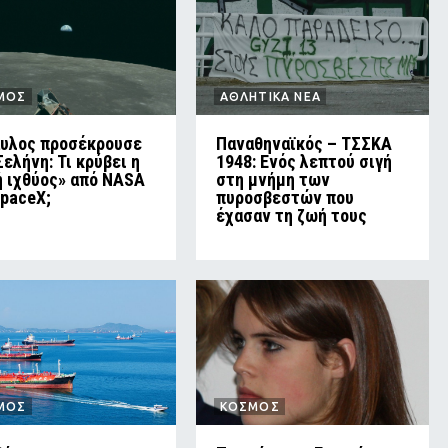
ΜΟΣ
ΑΘΛΗΤΙΚΑ ΝΕΑ
υλος προσέκρουσε
Παναθηναϊκός – ΤΣΣΚΑ
Σελήνη: Τι κρύβει η
1948: Ενός λεπτού σιγή
ή ιχθύος» από NASA
στη μνήμη των
SpaceX;
πυροσβεστών που
έχασαν τη ζωή τους
ΜΟΣ
ΚΟΣΜΟΣ