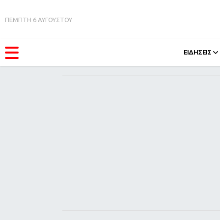
ΠΕΜΠΤΗ 6 ΑΥΓΟΥΣΤΟΥ
ΕΙΔΗΣΕΙΣ
ΚΑΤΗΓΟΡΊΕΣ
FEEDS
Ειδήσεις
Πάσχ
Θέματα
Retro
Videos
OMG
Podcasts
A-Lis
Viral
Xmas
Life