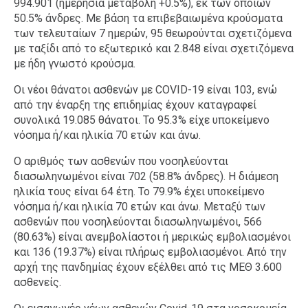
994.901 (ημερήσια μεταβολή +0.5%), εκ των οποίων
50.5% άνδρες. Με βάση τα επιβεβαιωμένα κρούσματα
των τελευταίων 7 ημερών, 95 θεωρούνται σχετιζόμενα
με ταξίδι από το εξωτερικό και 2.848 είναι σχετιζόμενα
με ήδη γνωστό κρούσμα.
Οι νέοι θάνατοι ασθενών με COVID-19 είναι 103, ενώ
από την έναρξη της επιδημίας έχουν καταγραφεί
συνολικά 19.085 θάνατοι. Το 95.3% είχε υποκείμενο
νόσημα ή/και ηλικία 70 ετών και άνω.
Ο αριθμός των ασθενών που νοσηλεύονται
διασωληνωμένοι είναι 702 (58.8% άνδρες). Η διάμεση
ηλικία τους είναι 64 έτη. To 79.9% έχει υποκείμενο
νόσημα ή/και ηλικία 70 ετών και άνω. Μεταξύ των
ασθενών που νοσηλεύονται διασωληνωμένοι, 566
(80.63%) είναι ανεμβολίαστοι ή μερικώς εμβολιασμένοι
και 136 (19.37%) είναι πλήρως εμβολιασμένοι. Από την
αρχή της πανδημίας έχουν εξέλθει από τις ΜΕΘ 3.600
ασθενείς.