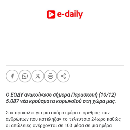
FEEDS
Πάσχα
Eurovision
Retro
Summer
OMG
LOL
A-List
LGBTQI+
Xmas
Ο ΕΟΔΥ ανακοίνωσε σήμερα Παρασκευή (10/12)
5.087 νέα κρούσματα κορωνοϊού στη χώρα μας.
Σοκ προκαλεί για μια ακόμα ημέρα ο αριθμός των
LIFE
ανθρώπων που κατέληξαν το τελευταίο 24ωρο καθώς
οι απώλειες ανέρχονται σε 103 μέσα σε μια ημέρα.
Food
Body+Mind