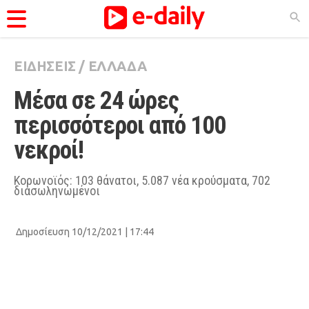
ΕΙΔΗΣΕΙΣ
/
ΕΛΛΑΔΑ
ΚΑΤΗΓΟΡΊΕΣ
Μέσα σε 24 ώρες 
Ειδήσεις
περισσότεροι από 100 
Θέματα
νεκροί!
Videos
Podcasts
Κορωνοϊός: 103 θάνατοι, 5.087 νέα κρούσματα, 702
διασωληνωμένοι
Viral
Life
Δημοσίευση 10/12/2021 | 17:44
City Guide
Pop Culture
Agenda