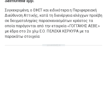
Salmonella spp.
Ταξίδια
Style
Συγκεκριμένα, ο ΕΦΕΤ και ειδικότερα η Περιφερειακή
Σπίτι
Family
Διεύθυνση Αττικής, κατά τη διενέργεια ελέγχων προέβη
σε δειγματοληψίες παρασκευασμάτων κρέατος τα
Σχέσεις
οποία παράγονται από την εταιρεία «ΓΟΓΓΑΚΗΣ ΑΕΒΕ.»
με έδρα στο 2ο χλμ Ε.Ο. ΠΕΛΕΚΑ ΚΕΡΚΥΡΑ με τα
παρακάτω στοιχεία:
AGENDA
ΔΙΑΦΗΜΙΣΗ
Agenda
Επιλογές
Εισιτήρια