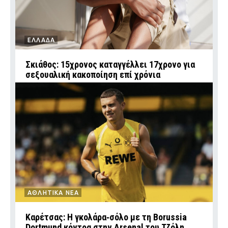
ΕΛΛΑΔΑ
Σκιάθος: 15χρονος καταγγέλλει 17χρονο για
σεξουαλική κακοποίηση επί χρόνια
ΑΘΛΗΤΙΚΑ ΝΕΑ
Καρέτσας: Η γκολάρα‑σόλο με τη Borussia
Dortmund κόντρα στην Arsenal του Τζόλη