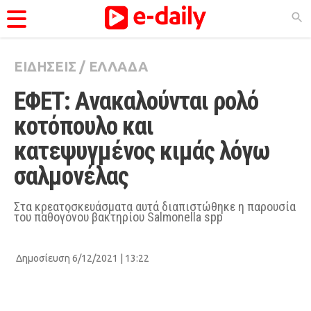
ΕΙΔΗΣΕΙΣ
/
ΕΛΛΑΔΑ
ΚΑΤΗΓΟΡΊΕΣ
ΕΦΕΤ: Ανακαλούνται ρολό 
Ειδήσεις
κοτόπουλο και 
Θέματα
κατεψυγμένος κιμάς λόγω 
Videos
σαλμονέλας
Podcasts
Viral
Στα κρεατοσκευάσματα αυτά διαπιστώθηκε η παρουσία
του παθογόνου βακτηρίου Salmonella spp
Life
City Guide
Δημοσίευση 6/12/2021 | 13:22
Pop Culture
Agenda