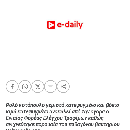
FEEDS
Πάσχα
Eurovision
Retro
Summer
OMG
LOL
A-List
LGBTQI+
Xmas
Ρολό κοτόπουλο γεμιστό κατεψυγμένο και βόειο
κιμά κατεψυγμένο ανακαλεί από την αγορά ο
LIFE
Ενιαίος Φορέας Ελέγχου Τροφίμων καθώς
ανιχνεύτηκε παρουσία του παθογόνου βακτηρίου
Food
Body+Mind