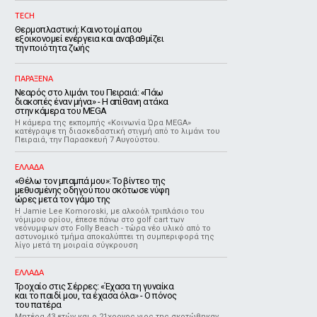
TECH
Θερμοπλαστική: Καινοτομία που
εξοικονομεί ενέργεια και αναβαθμίζει
την ποιότητα ζωής
ΠΑΡΑΞΕΝΑ
Νεαρός στο λιμάνι του Πειραιά: «Πάω
διακοπές έναν μήνα» - Η απίθανη ατάκα
στην κάμερα του MEGA
Η κάμερα της εκπομπής «Κοινωνία Ώρα MEGA»
κατέγραψε τη διασκεδαστική στιγμή από το λιμάνι του
Πειραιά, την Παρασκευή 7 Αυγούστου.
ΕΛΛΑΔΑ
«Θέλω τον μπαμπά μου»: Το βίντεο της
μεθυσμένης οδηγού που σκότωσε νύφη
ώρες μετά τον γάμο της
Η Jamie Lee Komoroski, με αλκοόλ τριπλάσιο του
νόμιμου ορίου, έπεσε πάνω στο golf cart των
νεόνυμφων στο Folly Beach - τώρα νέο υλικό από το
αστυνομικό τμήμα αποκαλύπτει τη συμπεριφορά της
λίγο μετά τη μοιραία σύγκρουση
ΕΛΛΑΔΑ
Τροχαίο στις Σέρρες: «Έχασα τη γυναίκα
και το παιδί μου, τα έχασα όλα» - Ο πόνος
του πατέρα
Μητέρα 43 ετών και ο 21χρονος γιος της σκοτώθηκαν