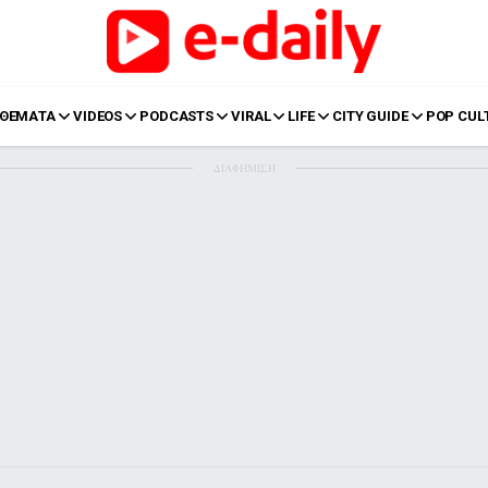
ΘΕΜΑΤΑ
VIDEOS
PODCASTS
VIRAL
LIFE
CITY GUIDE
POP CUL
ΔΙΑΦΗΜΙΣΗ
LIFE
Food
Body+Mind
α
Eurovision
Ταξίδια
Style
Summer
Σπίτι
Family
LOL
Σχέσεις
t
LGBTQI+