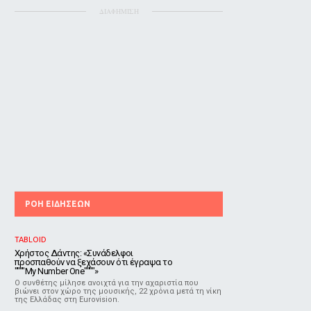
ΔΙΑΦΗΜΙΣΗ
ΡΟΗ ΕΙΔΗΣΕΩΝ
TABLOID
Χρήστος Δάντης: «Συνάδελφοι
προσπαθούν να ξεχάσουν ότι έγραψα το
""""My Number One""""»
Ο συνθέτης μίλησε ανοιχτά για την αχαριστία που
βιώνει στον χώρο της μουσικής, 22 χρόνια μετά τη νίκη
της Ελλάδας στη Eurovision.