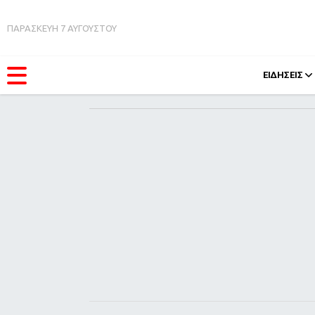
ΠΑΡΑΣΚΕΥΗ 7 ΑΥΓΟΥΣΤΟΥ
ΕΙΔΗΣΕΙΣ
ΚΑΤΗΓΟΡΊΕΣ
FEEDS
Ειδήσεις
Πάσχ
Θέματα
Retro
Videos
OMG
Podcasts
A-Lis
Viral
Xmas
Life