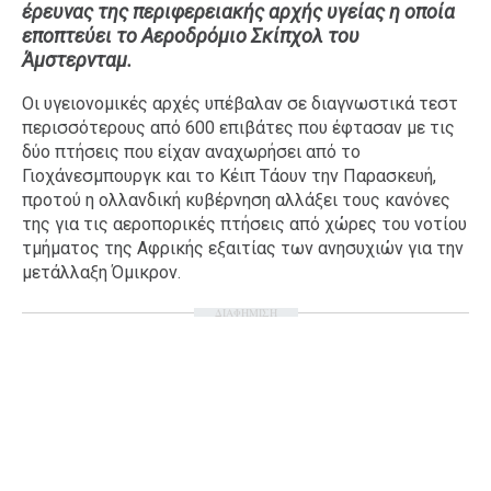
έρευνας της περιφερειακής αρχής υγείας η οποία
Ταξίδια
Style
εποπτεύει το Αεροδρόμιο Σκίπχολ του
Άμστερνταμ.
Σπίτι
Family
Σχέσεις
Οι υγειονομικές αρχές υπέβαλαν σε διαγνωστικά τεστ
περισσότερους από 600 επιβάτες που έφτασαν με τις
δύο πτήσεις που είχαν αναχωρήσει από το
Γιοχάνεσμπουργκ και το Κέιπ Τάουν την Παρασκευή,
προτού η ολλανδική κυβέρνηση αλλάξει τους κανόνες
AGENDA
της για τις αεροπορικές πτήσεις από χώρες του νοτίου
τμήματος της Αφρικής εξαιτίας των ανησυχιών για την
Agenda
Επιλογές
μετάλλαξη Όμικρον.
Εισιτήρια
ΔΙΑΦΗΜΙΣΗ