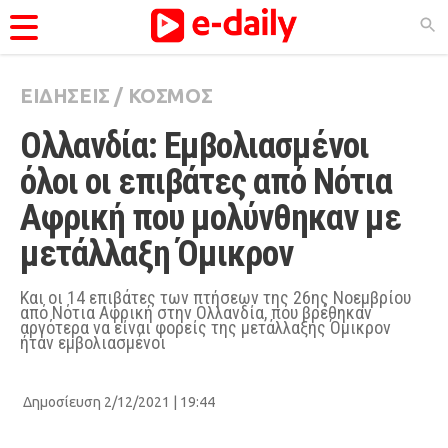
ΕΙΔΗΣΕΙΣ
/
ΚΟΣΜΟΣ
ΚΑΤΗΓΟΡΊΕΣ
Ολλανδία: Εμβολιασμένοι 
Ειδήσεις
όλοι οι επιβάτες από Νότια 
Θέματα
Αφρική που μολύνθηκαν με 
Videos
μετάλλαξη Όμικρον
Podcasts
Viral
Και οι 14 επιβάτες των πτήσεων της 26ης Νοεμβρίου
από Νότια Αφρική στην Ολλανδία, που βρέθηκαν
αργότερα να είναι φορείς της μετάλλαξης Όμικρον
Life
ήταν εμβολιασμένοι
City Guide
Δημοσίευση 2/12/2021 | 19:44
Pop Culture
Agenda