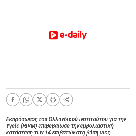
FEEDS
Πάσχα
Eurovision
Retro
Summer
OMG
LOL
A-List
LGBTQI+
Xmas
Εκπρόσωπος του Ολλανδικού Ινστιτούτου για την
LIFE
Υγεία (RIVM) επιβεβαίωσε την εμβολιαστική
κατάσταση των 14 επιβατών στη βάση μιας
Food
Body+Mind