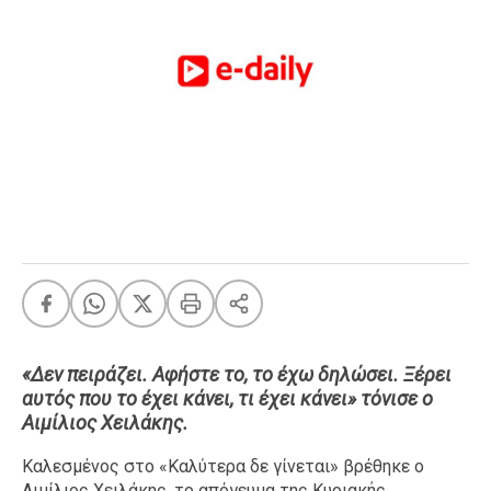
FEEDS
Πάσχα
Eurovision
Retro
Summer
OMG
LOL
A-List
LGBTQI+
Xmas
«Δεν πειράζει. Αφήστε το, το έχω δηλώσει. Ξέρει
αυτός που το έχει κάνει, τι έχει κάνει» τόνισε ο
Αιμίλιος Χειλάκης.
LIFE
Καλεσμένος στο «Καλύτερα δε γίνεται» βρέθηκε ο
Food
Body+Mind
Αιμίλιος Χειλάκης, το απόγευμα της Κυριακής,