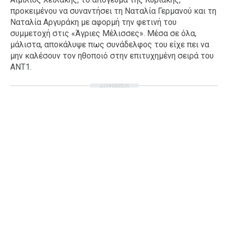
προκειμένου να συναντήσει τη Ναταλία Γερμανού και τη
Ταξίδια
Style
Ναταλία Αργυράκη με αφορμή την φετινή του
Σπίτι
Family
συμμετοχή στις «Άγριες Μέλισσες». Μέσα σε όλα,
μάλιστα, αποκάλυψε πως συνάδελφος του είχε πει να
Σχέσεις
μην καλέσουν τον ηθοποιό στην επιτυχημένη σειρά του
ΑΝΤ1.
ΔΙΑΦΗΜΙΣΗ
AGENDA
Agenda
Επιλογές
Εισιτήρια