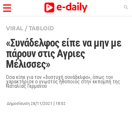
VIRAL
/
TABLOID
ΚΑΤΗΓΟΡΊΕΣ
«Συνάδελφος είπε να μην με 
Ειδήσεις
πάρουν στις Αγριες 
Θέματα
Μέλισσες»
Videos
Podcasts
Όσα είπε για τον «δυστυχή συνάδελφο», όπως τον
χαρακτήρισε ο γνωστός ηθοποιός στην εκπομπή της
Ναταλίας Γερμανού
Viral
Life
Δημοσίευση 28/11/2021 | 18:02
City Guide
Pop Culture
Agenda