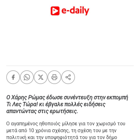
FEEDS
Πάσχα
Eurovision
Retro
Summer
OMG
LOL
A-List
LGBTQI+
Xmas
Ο Χάρης Ρώμας έδωσε συνέντευξη στην εκπομπή
Τι Λες Τώρα! κι έβγαλε πολλές ειδήσεις
απαντώντας στις ερωτήσεις.
Ο αγαπημένος ηθοποιός μίλησε για τον χωρισμό του
LIFE
μετά από 10 χρόνια σχέσης, τη σχέση του με την
πολιτική και την υποψηφιότητά του για τον δήμο
Food
Body+Mind