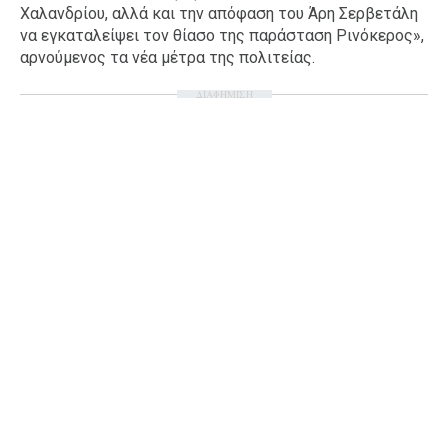
Χαλανδρίου, αλλά και την απόφαση του Άρη Σερβετάλη
Ταξίδια
Style
να εγκαταλείψει τον θίασο της παράσταση Ρινόκερος»,
αρνούμενος τα νέα μέτρα της πολιτείας.
Σπίτι
Family
Σχέσεις
ΔΙΑΦΗΜΙΣΗ
AGENDA
Agenda
Επιλογές
Εισιτήρια