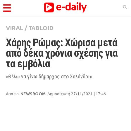
VIRAL
/
TABLOID
ΚΑΤΗΓΟΡΊΕΣ
Χάρης Ρώμας: Χώρισα μετά 
Ειδήσεις
από δέκα χρόνια σχέσης για 
Θέματα
τα εμβόλια
Videos
Podcasts
«Θέλω να γίνω δήμαρχος στο Χαλάνδρι»
Viral
Από το
NEWSROOM
Δημοσίευση 27/11/2021 | 17:46
Life
City Guide
Pop Culture
Agenda