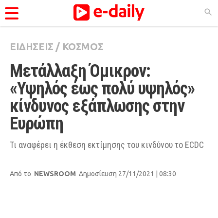
ΕΙΔΗΣΕΙΣ
/
ΚΟΣΜΟΣ
ΚΑΤΗΓΟΡΊΕΣ
Μετάλλαξη Όμικρον: 
Ειδήσεις
«Υψηλός έως πολύ υψηλός» 
Θέματα
κίνδυνος εξάπλωσης στην 
Videos
Ευρώπη
Podcasts
Viral
Τι αναφέρει η έκθεση εκτίμησης του κινδύνου το ECDC
Life
Από το
NEWSROOM
Δημοσίευση 27/11/2021 | 08:30
City Guide
Pop Culture
Agenda