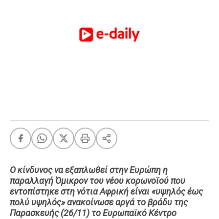
FEEDS
Πάσχα
Eurovision
Retro
Summer
OMG
LOL
A-List
LGBTQI+
Xmas
Ο κίνδυνος να εξαπλωθεί στην Ευρώπη η
παραλλαγή Όμικρον του νέου κορωνοϊού που
εντοπίστηκε στη νότια Αφρική είναι «υψηλός έως
LIFE
πολύ υψηλός» ανακοίνωσε αργά το βράδυ της
Παρασκευής (26/11) το Ευρωπαϊκό Κέντρο
Food
Body+Mind