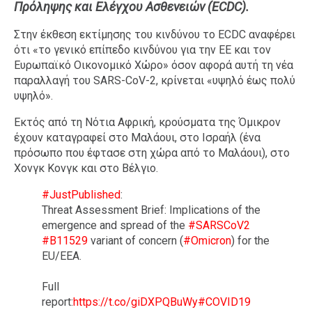
Πρόληψης και Ελέγχου Ασθενειών (ECDC).
Ταξίδια
Style
Στην έκθεση εκτίμησης του κινδύνου το ECDC αναφέρει
Σπίτι
Family
ότι «το γενικό επίπεδο κινδύνου για την ΕΕ και τον
Σχέσεις
Ευρωπαϊκό Οικονομικό Χώρο» όσον αφορά αυτή τη νέα
παραλλαγή του SARS-CoV-2, κρίνεται «υψηλό έως πολύ
υψηλό».
Εκτός από τη Νότια Αφρική, κρούσματα της Όμικρον
AGENDA
έχουν καταγραφεί στο Μαλάουι, στο Ισραήλ (ένα
πρόσωπο που έφτασε στη χώρα από το Μαλάουι), στο
Agenda
Επιλογές
Χονγκ Κονγκ και στο Βέλγιο.
Εισιτήρια
#JustPublished
:
Threat Assessment Brief: Implications of the
emergence and spread of the
#SARSCoV2
#B11529
variant of concern (
#Omicron
) for the
EU/EEA.
Full
report:
https://t.co/giDXPQBuWy
#COVID19