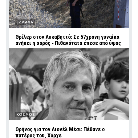
ΕΛΛΑΔΑ
Θρίλερ στον Λυκαβηττό: Σε 57χρονη γυναίκα
ανήκει η σορός ‑ Πιθανότατα έπεσε από ύψος
ΚΟΣΜΟΣ
Θρήνος για τον Λιονέλ Μέσι: Πέθανε ο
πατέρας του, Χόρχε