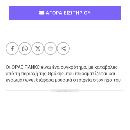
Ταξίδια
Style
ΑΓΟΡΑ ΕΙΣΙΤΗΡΙΟΥ
Σπίτι
Family
Σχέσεις
AGENDA
Οι ΘΡΑΞ ΠΑΝΚC είναι ένα συγκρότημα, με καταβολές
Agenda
Επιλογές
από τη περιοχή της Θράκης, που πειραματίζεται και
Εισιτήρια
ενσωματώνει διάφορα μουσικά στοιχεία στον ήχο του.
ΔΙΑΦΗΜΙΣΗ