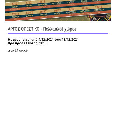
FEEDS
ΑΡΓΟΣ ΟΡΕΣΤΙΚΟ - Πολλαπλοί χώροι
Πάσχα
Eurovision
Ημερομηνίες:
από 4/12/2021 έως 18/12/2021
Ωρα προσέλευσης:
20:30
Retro
Summer
από 21 ευρώ
OMG
LOL
A-List
LGBTQI+
Xmas
LIFE
Food
Body+Mind