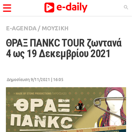
E-AGENDA
/
ΜΟΥΣΙΚΗ
ΚΑΤΗΓΟΡΊΕΣ
ΘΡΑΞ ΠΑΝΚC TOUR ζωντανά 
Ειδήσεις
4 ως 19 Δεκεμβρίου 2021
Θέματα
Videos
Podcasts
Δημοσίευση 9/11/2021 | 16:05
Viral
Life
City Guide
Pop Culture
Agenda