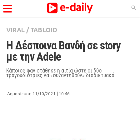
VIRAL
/
TABLOID
ΚΑΤΗΓΟΡΊΕΣ
Η Δέσποινα Βανδή σε story 
Ειδήσεις
με την Adele
Θέματα
Videos
Κάποιος φαν στάθηκε η αιτία ώστε οι δύο
τραγουδίστριες να «συναντηθούν» διαδικτυακά.
Podcasts
Viral
Δημοσίευση 11/10/2021 | 10:46
Life
City Guide
Pop Culture
Agenda