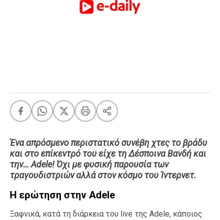
FEEDS
Πάσχα
Eurovision
Retro
Summer
OMG
LOL
A-List
LGBTQI+
Ένα απρόσμενο περιστατικό συνέβη χτες το βράδυ
Xmas
και στο επίκεντρό του είχε τη Δέσποινα Βανδή και
την… Adele! Όχι με φυσική παρουσία των
τραγουδιστριών αλλά στον κόσμο του Ίντερνετ.
Η ερώτηση στην Adele
LIFE
Ξαφνικά, κατά τη διάρκεια του live της Adele, κάποιος
Food
Body+Mind