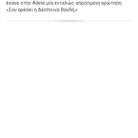
έκανε στην Adele μία εντελώς απρόσμενη ερώτηση:
Ταξίδια
Style
«Σου αρέσει η Δέσποινα Βανδή;»
Σπίτι
Family
ΔΙΑΦΗΜΙΣΗ
Σχέσεις
AGENDA
Agenda
Επιλογές
Εισιτήρια