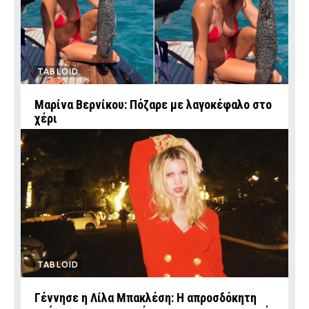
TABLOID
Μαρίνα Βερνίκου: Πόζαρε με λαγοκέφαλο στο
χέρι
TABLOID
Γέννησε η Λίλα Μπακλέση: Η απροσδόκητη