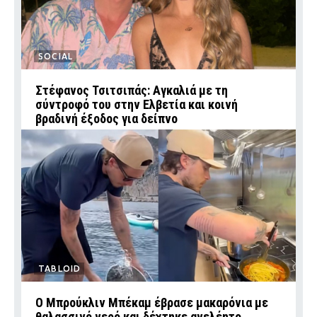
SOCIAL
Στέφανος Τσιτσιπάς: Αγκαλιά με τη
σύντροφό του στην Ελβετία και κοινή
βραδινή έξοδος για δείπνο
TABLOID
Ο Μπρούκλιν Μπέκαμ έβρασε μακαρόνια με
θαλασσινό νερό και δέχτηκε ανελέητο