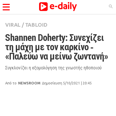
VIRAL
/
TABLOID
ΚΑΤΗΓΟΡΊΕΣ
Shannen Doherty: Συνεχίζει 
Ειδήσεις
τη μάχη με τον καρκίνο ‑ 
Θέματα
«Παλεύω να μείνω ζωντανή»
Videos
Podcasts
Συγκλονίζει η εξομολόγηση της γνωστής ηθοποιού
Viral
Από το
NEWSROOM
Δημοσίευση 5/10/2021 | 20:45
Life
City Guide
Pop Culture
Agenda