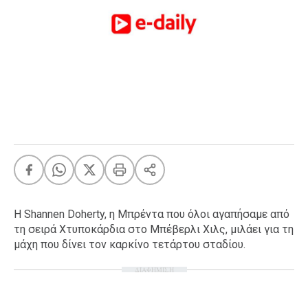
FEEDS
Πάσχα
Eurovision
Retro
Summer
OMG
LOL
A-List
LGBTQI+
Xmas
Η Shannen Doherty, η Μπρέντα που όλοι αγαπήσαμε από
τη σειρά Χτυποκάρδια στο Μπέβερλι Χιλς, μιλάει για τη
μάχη που δίνει τον καρκίνο τετάρτου σταδίου.
ΔΙΑΦΗΜΙΣΗ
LIFE
Food
Body+Mind