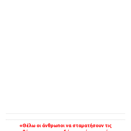
Ταξίδια
Style
Σπίτι
Family
Σχέσεις
AGENDA
Agenda
Επιλογές
Εισιτήρια
«Θέλω οι άνθρωποι να σταματήσουν τις