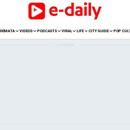
ΘΕΜΑΤΑ
VIDEOS
PODCASTS
VIRAL
LIFE
CITY GUIDE
POP CUL
ΔΙΑΦΗΜΙΣΗ
LIFE
Food
Body+Mind
α
Eurovision
Ταξίδια
Style
Summer
Σπίτι
Family
LOL
Σχέσεις
t
LGBTQI+