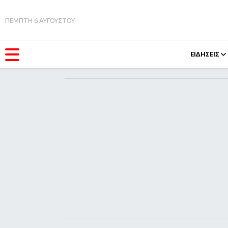
ΠΕΜΠΤΗ 6 ΑΥΓΟΥΣΤΟΥ
ΕΙΔΗΣΕΙΣ
ΚΑΤΗΓΟΡΊΕΣ
FEEDS
Ειδήσεις
Πάσχ
Θέματα
Retro
Videos
OMG
Podcasts
A-Lis
Viral
Xmas
Life