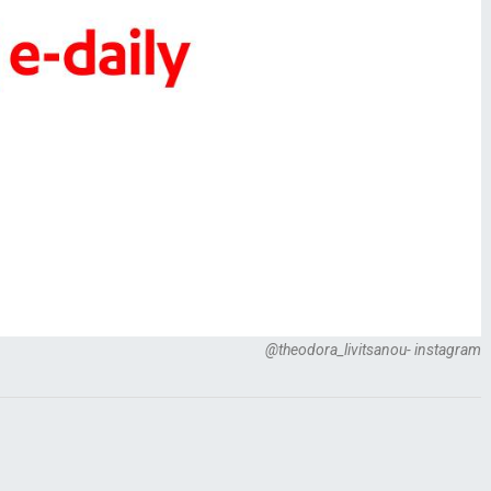
@theodora_livitsanou- instagram