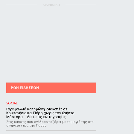
ΔΙΑΦΗΜΙΣΗ
ΡΟΗ ΕΙΔΗΣΕΩΝ
SOCIAL
Γαρυφαλλιά Καληφώνη: Διακοπές σε
Κουφονήσια και Πάρο, χωρίς τον Χρήστο
Μάστορα – Δείτε τις φωτογραφίες
Στις εικόνες που ανέβασε ποζάρει με το μαγιό της στα
υπέροχα νερά της Πάρου