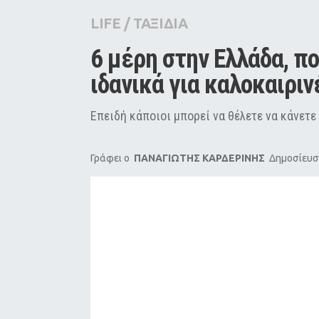
City Guide
LIFE
/
ΤΑΞΙΔΙΑ
Pop Culture
6 μέρη στην Ελλάδα, πο
Agenda
ιδανικά για καλοκαιριν
Επειδή κάποιοι μπορεί να θέλετε να κάνετε 
Γράφει ο
ΠΑΝΑΓΙΩΤΗΣ ΚΑΡΔΕΡΙΝΗΣ
Δημοσίευση