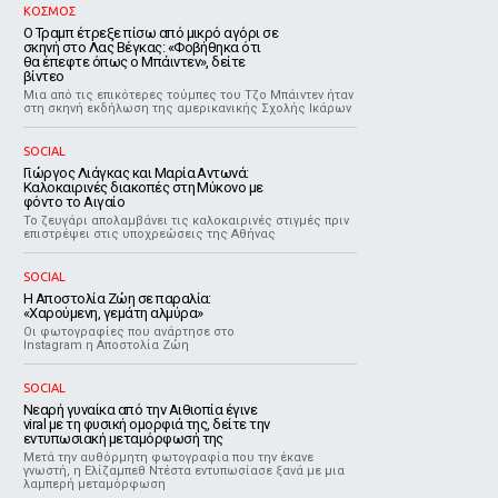
ΚΟΣΜΟΣ
Ο Τραμπ έτρεξε πίσω από μικρό αγόρι σε
σκηνή στο Λας Βέγκας: «Φοβήθηκα ότι
θα έπεφτε όπως ο Μπάιντεν», δείτε
βίντεο
Μια από τις επικότερες τούμπες του Τζο Μπάιντεν ήταν
στη σκηνή εκδήλωση της αμερικανικής Σχολής Ικάρων
SOCIAL
Γιώργος Λιάγκας και Μαρία Αντωνά:
Καλοκαιρινές διακοπές στη Μύκονο με
φόντο το Αιγαίο
Το ζευγάρι απολαμβάνει τις καλοκαιρινές στιγμές πριν
επιστρέψει στις υποχρεώσεις της Αθήνας
SOCIAL
Η Αποστολία Ζώη σε παραλία:
«Χαρούμενη, γεμάτη αλμύρα»
Οι φωτογραφίες που ανάρτησε στο
Instagram η Αποστολία Ζώη
SOCIAL
Νεαρή γυναίκα από την Αιθιοπία έγινε
viral με τη φυσική ομορφιά της, δείτε την
εντυπωσιακή μεταμόρφωσή της
Μετά την αυθόρμητη φωτογραφία που την έκανε
γνωστή, η Ελίζαμπεθ Ντέστα εντυπωσίασε ξανά με μια
λαμπερή μεταμόρφωση