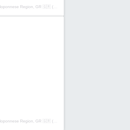
Η δημοσίευση κοινοποιήθηκε από το χρήστη Peloponnese Region, GR 🇬🇷 (@peloponnese_gr)
Η δημοσίευση κοινοποιήθηκε από το χρήστη Peloponnese Region, GR 🇬🇷 (@peloponnese_gr)