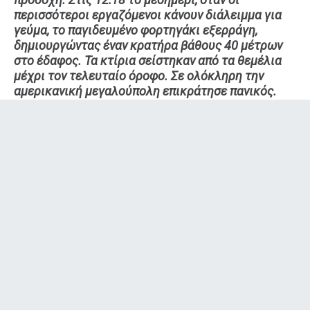
περισσότεροι εργαζόμενοι κάνουν διάλειμμα για
γεύμα, το παγιδευμένο φορτηγάκι εξερράγη,
δημιουργώντας έναν κρατήρα βάθους 40 μέτρων
στο έδαφος. Τα κτίρια σείστηκαν από τα θεμέλια
μέχρι τον τελευταίο όροφο. Σε ολόκληρη την
αμερικανική μεγαλούπολη επικράτησε πανικός.
Ο απολογισμός της τρομοκρατικής επίθεσης ήταν 6
νεκροί (ανάμεσά τους και μια έγκυος) και περισσότεροι
από 1.000 τραυματίες. 88 πυροσβέστες και 35
αστυνομικοί έσπευσαν να βοηθήσουν στο δύσκολο έργο
της εκκένωσης των κτιρίων. Μαζί με μια ειδική ομάδα
που γνώριζε το κτίριο, οι αρχές έπρεπε να ελέγξουν και
να εκκενώσουν περίπου 743.000 τετραγωνικά μέτρα.
Περισσότεροι από 50.000 άνθρωποι απομακρύνθηκαν
κατά την εκκένωση, που κράτησε συνολικά τέσσερις
ώρες.
ΔΙΑΦΗΜΙΣΗ