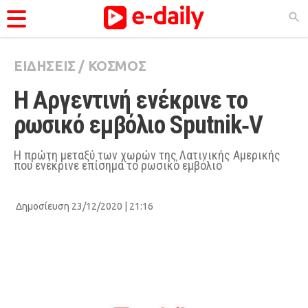
ΕΙΔΗΣΕΙΣ
/
ΚΟΣΜΟΣ
ΚΑΤΗΓΟΡΊΕΣ
Η Αργεντινή ενέκρινε το 
Ειδήσεις
ρωσικό εμβόλιο Sputnik‑V
Θέματα
Videos
Η πρώτη μεταξύ των χωρών της Λατινικής Αμερικής
που ενέκρινε επίσημα το ρωσικό εμβόλιο
Podcasts
Viral
Δημοσίευση 23/12/2020 | 21:16
Life
City Guide
Pop Culture
Agenda