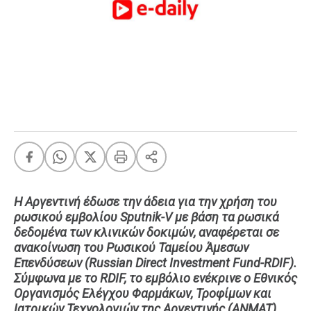
FEEDS
Πάσχα
Eurovision
Retro
Summer
OMG
LOL
A-List
LGBTQI+
Η Αργεντινή έδωσε την άδεια για την χρήση του
Xmas
ρωσικού εμβολίου Sputnik-V με βάση τα ρωσικά
δεδομένα των κλινικών δοκιμών, αναφέρεται σε
ανακοίνωση του Ρωσικού Ταμείου Άμεσων
Επενδύσεων (Russian Direct Investment Fund-RDIF).
LIFE
Σύμφωνα με το RDIF, το εμβόλιο ενέκρινε ο Εθνικός
Οργανισμός Ελέγχου Φαρμάκων, Τροφίμων και
Food
Body+Mind
Ιατρικών Τεχνολογιών της Αργεντινής (ANMAT).