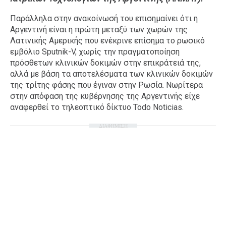
Ταξίδια
Style
Παράλληλα στην ανακοίνωσή του επισημαίνει ότι η
Αργεντινή είναι η πρώτη μεταξύ των χωρών της
Σπίτι
Family
Λατινικής Αμερικής που ενέκρινε επίσημα το ρωσικό
Σχέσεις
εμβόλιο Sputnik-V, χωρίς την πραγματοποίηση
πρόσθετων κλινικών δοκιμών στην επικράτειά της,
αλλά με βάση τα αποτελέσματα των κλινικών δοκιμών
της τρίτης φάσης που έγιναν στην Ρωσία. Νωρίτερα
AGENDA
στην απόφαση της κυβέρνησης της Αργεντινής είχε
αναφερθεί το τηλεοπτικό δίκτυο Todo Noticias.
Agenda
Επιλογές
ΔΙΑΦΗΜΙΣΗ
Εισιτήρια