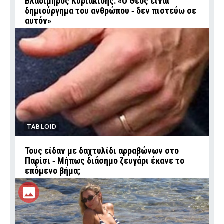
Βλαδίμηρος Κυριακίδης: «Ο Θεός είναι
δημιούργημα του ανθρώπου ‑ δεν πιστεύω σε
αυτόν»
TABLOID
Τους είδαν με δαχτυλίδι αρραβώνων στο
Παρίσι ‑ Μήπως διάσημο ζευγάρι έκανε το
επόμενο βήμα;