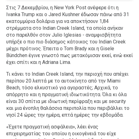
Στις 7 Δεκεμβρίου, η New York Post ανέφερε ότι η
Ivanka Trump και ο Jared Kushner έδωσαν πάνω από 31
εκατομμύρια δολάρια για να αποκτήσουν 1,84
στρέμματα στο Indian Creek Island, τα οποία ανήκαν
στο παρελθόν στον Julio Iglesias - αναμφισβήτητα
υπήρξε ο πιο πιο διάσημος κάτοικος του Indian Creek
μέχρι πρότινος. Έπειτα ο Tom Brady και η Gisele
Bündchen έγινε γνωστό πως μετακόμισαν εκεί, ενώ εκεί
έχει σπίτι και η Adriana Lima.
Τι κάνει το Indian Creek Island, την περιοχή που απέχει
περίπου 20 λεπτά με το αυτοκίνητο από την Miami
Beach, τόσο ελκυστικό για αγοραστές; Αρχικά, το
απόρρητο και η πραγματική ιδιωτικότητα. Όλα κι όλα
είναι 30 σπίτια με ιδιωτική περίφραξη και με security
και μια ένοπλη θαλάσσια περιπολία που περιβάλλει το
νησί 24 ώρες την ημέρα, επτά ημέρες την εβδομάδα.
«Έχετε πραγματική ασφάλεια», λέει ένας
επιχειρηματίας του οποίου η οικογένειά του είχε