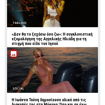
TABLOID
«Δεν θα το ξεχάσω όσο ζω»: Η συγκλονιστική
εξομολόγηση της Αγγελικής Ηλιάδη για τη
στιγμή που είδε τον Ιησού
SOCIAL
Η Ιωάννα Τούνη δημοσίευσε υλικό από τις
διακοπές της στη Μύκονο: Όσο και αν έχω