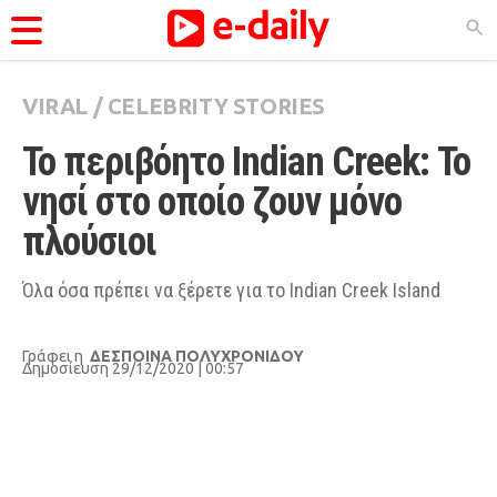
VIRAL
/
CELEBRITY STORIES
ΚΑΤΗΓΟΡΊΕΣ
Το περιβόητο Indian Creek: Το 
Ειδήσεις
νησί στο οποίο ζουν μόνο 
Θέματα
πλούσιοι
Videos
Podcasts
Όλα όσα πρέπει να ξέρετε για το Indian Creek Island
Viral
Γράφει η
ΔΕΣΠΟΙΝΑ ΠΟΛΥΧΡΟΝΙΔΟΥ
Life
Δημοσίευση 29/12/2020 | 00:57
City Guide
Pop Culture
Agenda