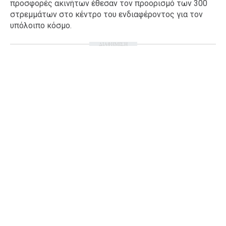
προσφορές ακινήτων έθεσαν τον προορισμό των 300
Ταξίδια
Style
στρεμμάτων στο κέντρο του ενδιαφέροντος για τον
υπόλοιπο κόσμο.
Σπίτι
Family
ΔΙΑΦΗΜΙΣΗ
Σχέσεις
AGENDA
Agenda
Επιλογές
Εισιτήρια