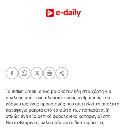
FEEDS
Πάσχα
Eurovision
Retro
Summer
OMG
LOL
A-List
LGBTQI+
Xmas
Το Indian Creek Island βρισκόταν ήδη στο χάρτη για
πολλούς από τους πλουσιότερους ανθρώπους του
κόσμου ως ένας προορισμός που αποτελεί το απόλυτο
καταφύγιο μακριά από τα φώτα των παπαράτσι (ή
LIFE
απλώς ένα εξαιρετικό φορολογικό καταφύγιο) στη
Νότια Φλόριντα, αλλά πρόσφατα δύο τεράστιες
Food
Body+Mind