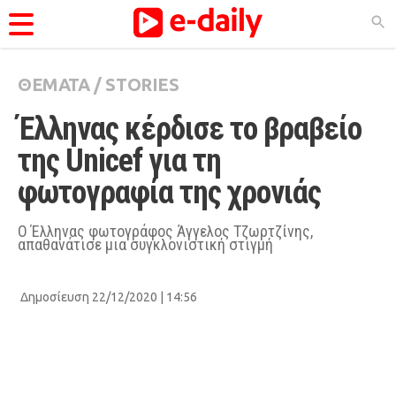
ΘΕΜΑΤΑ
/
STORIES
ΚΑΤΗΓΟΡΊΕΣ
Έλληνας κέρδισε το βραβείο 
Ειδήσεις
της Unicef για τη 
Θέματα
φωτογραφία της χρονιάς
Videos
Podcasts
Ο Έλληνας φωτογράφος Άγγελος Τζωρτζίνης,
απαθανάτισε μια συγκλονιστική στιγμή
Viral
Life
Δημοσίευση 22/12/2020 | 14:56
City Guide
Pop Culture
Agenda