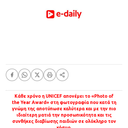
FEEDS
Πάσχα
Eurovision
Retro
Summer
OMG
LOL
A-List
LGBTQI+
Xmas
Kάθε χρόνο η UNICEF απονέμει το «Photo of
the Year Award» στη φωτογραφία που κατά τη
γνώμη της αποτύπωσε καλύτερα και με την πιο
LIFE
ιδιαίτερη ματιά την προσωπικότητα και τις
συνθήκες διαβίωσης παιδιών σε ολόκληρο τον
Food
Body+Mind
κόσμο.