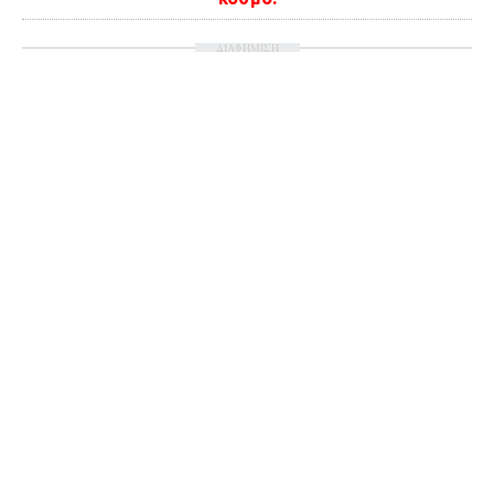
Ταξίδια
Style
ΔΙΑΦΗΜΙΣΗ
Σπίτι
Family
Σχέσεις
AGENDA
Agenda
Επιλογές
Εισιτήρια