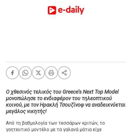
FEEDS
Πάσχα
Eurovision
Retro
Summer
OMG
LOL
A-List
LGBTQI+
Xmas
Ο χθεσινός τελικός του Greece’s Next Top Model
μονοπώλησε το ενδιαφέρον του τηλεοπτικού
κοινού, με τον Ηρακλή Τσουζίνοφ να αναδεικνύεται
μεγάλος νικητής!
LIFE
Από τη βαθμολογία των τεσσάρων κριτών, το
γοητευτικό μοντέλο με τα γαλανά μάτια είχε
Food
Body+Mind