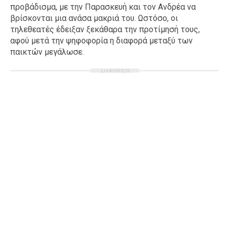
προβάδισμα, με την Παρασκευή και τον Ανδρέα να
Ταξίδια
Style
βρίσκονται μια ανάσα μακριά του. Ωστόσο, οι
τηλεθεατές έδειξαν ξεκάθαρα την προτίμησή τους,
Σπίτι
Family
αφού μετά την ψηφοφορία η διαφορά μεταξύ των
Σχέσεις
παικτών μεγάλωσε.
ΔΙΑΦΗΜΙΣΗ
AGENDA
Agenda
Επιλογές
Εισιτήρια