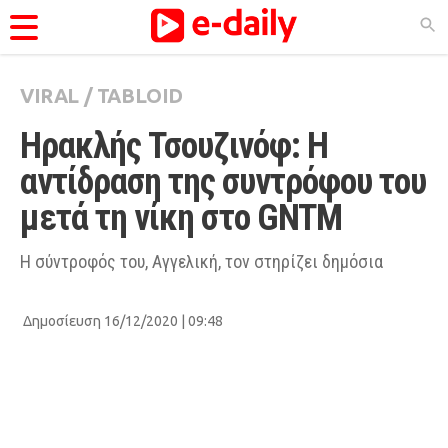
VIRAL
/
TABLOID
ΚΑΤΗΓΟΡΊΕΣ
Ηρακλής Τσουζινόφ: Η 
Ειδήσεις
αντίδραση της συντρόφου του 
Θέματα
μετά τη νίκη στο GNTM
Videos
Podcasts
Η σύντροφός του, Αγγελική, τον στηρίζει δημόσια
Viral
Δημοσίευση 16/12/2020 | 09:48
Life
City Guide
Pop Culture
Agenda