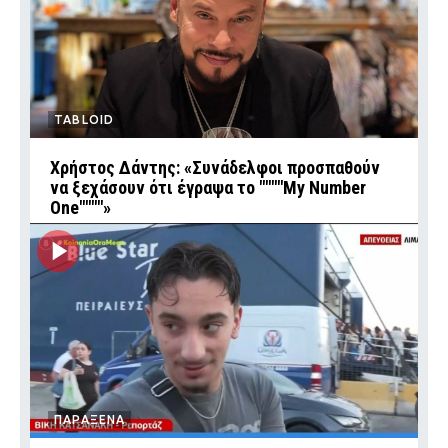
TABLOID
Χρήστος Δάντης: «Συνάδελφοι προσπαθούν
να ξεχάσουν ότι έγραψα το """"My Number
One""""»
ΠΑΡΑΞΕΝΑ