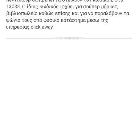
13033. Ο ίδιος κωδικός ισχύει για σούπερ μάρκετ,
Ταξίδια
Style
βιβλιοπωλείο καθώς επίσης και για να παραλάβουν τα
Σπίτι
Family
ψώνια τους από φυσικό κατάστημα μέσω της
υπηρεσίας click away.
Σχέσεις
ΔΙΑΦΗΜΙΣΗ
AGENDA
Agenda
Επιλογές
Εισιτήρια