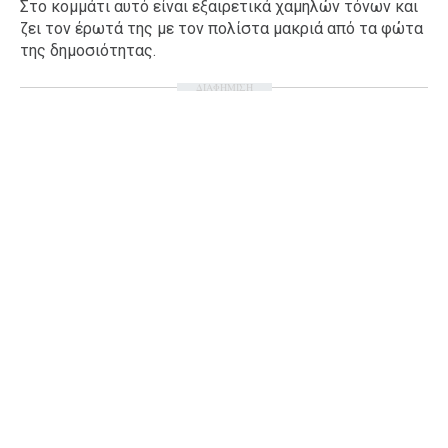
Στο κομμάτι αυτό είναι εξαιρετικά χαμηλών τόνων και
Ταξίδια
Style
ζει τον έρωτά της με τον πολίστα μακριά από τα φώτα
της δημοσιότητας.
Σπίτι
Family
ΔΙΑΦΗΜΙΣΗ
Σχέσεις
AGENDA
Agenda
Επιλογές
Εισιτήρια