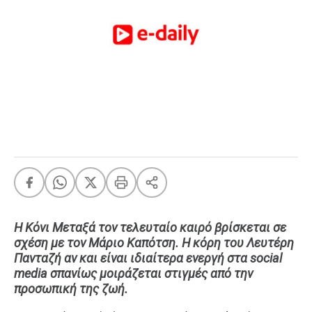
FEEDS
Πάσχα
Eurovision
Retro
Summer
OMG
LOL
A-List
LGBTQI+
Xmas
Η Κόνι Μεταξά τον τελευταίο καιρό βρίσκεται σε
σχέση με τον Μάριο Καπότση. Η κόρη του Λευτέρη
Πανταζή αν και είναι ιδιαίτερα ενεργή στα social
media σπανίως μοιράζεται στιγμές από την
LIFE
προσωπική της ζωή.
Food
Body+Mind