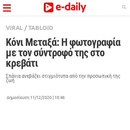
VIRAL
/
TABLOID
ΚΑΤΗΓΟΡΊΕΣ
Κόνι Μεταξά: Η φωτογραφία 
Ειδήσεις
με τον σύντροφό της στο 
Θέματα
κρεβάτι
Videos
Podcasts
Σπάνια ανεβάζει στιγμιότυπα από την προσωπική της
ζωή
Viral
Life
Δημοσίευση 11/12/2020 | 10:46
City Guide
Pop Culture
Agenda