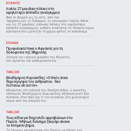
ΚΟΣΜΟΣ
Ιταλία: 27 μεγάλες πόλεις στο
υψηλότερο επίπεδο συναγερμού
Από το βορρά ως το νότο, από την
Τεργέστη ως το Παλέρμο, το υπουργείο Υγείας θέτει
και τις 27 μεγάλες ιταλικές πόλεις στο υψηλότερο
επίπεδο συναγερμού, καθώς εντείνεται το τέταρτο κύμα
καύσωνα που μαστίζει τη χώρα φέτος το καλοκαίρι
ΕΛΛΑΔΑ
Προφυλακίστηκε ο Αφγανός για τη
δολοφονία της 38χρονης
Ζήτησε τον ιατρικό φάκελο του θύματος
και αρνείται την ανθρωποκτονία
TABLOID
Βλαδίμηρος Κυριακίδης: «Ο Θεός είναι
δημιούργημα του ανθρώπου - δεν
πιστεύω σε αυτόν»
Μιλώντας στο vidcast του Θανάση Λάλα, ο γνωστός
ηθοποιός Βλαδίμηρος Κυριακίδης εξήγησε γιατί δεν
πιστεύει στον Θεό και τι τον γοητεύει στη φιλοσοφία
γύρω από την ύπαρξή του.
TABLOID
Τους είδαν με δαχτυλίδι αρραβώνων στο
Παρίσι - Μήπως διάσημο ζευγάρι έκανε
το επόμενο βήμα;
Το ζευγάρι εντοπίστηκε στο Παρίσι με βέρες του