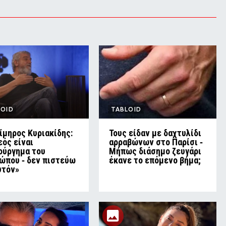
LOID
TABLOID
ίμηρος Κυριακίδης:
Τους είδαν με δαχτυλίδι
εός είναι
αρραβώνων στο Παρίσι ‑
ούργημα του
Μήπως διάσημο ζευγάρι
ώπου ‑ δεν πιστεύω
έκανε το επόμενο βήμα;
υτόν»