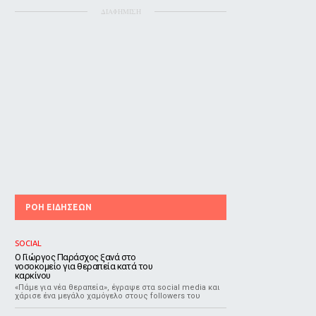
ΔΙΑΦΗΜΙΣΗ
ΡΟΗ ΕΙΔΗΣΕΩΝ
SOCIAL
O Γιώργος Παράσχος ξανά στο
νοσοκομείο για θεραπεία κατά του
καρκίνου
«Πάμε για νέα θεραπεία», έγραψε στα social media και
χάρισε ένα μεγάλο χαμόγελο στους followers του