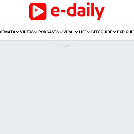
ΘΕΜΑΤΑ
VIDEOS
PODCASTS
VIRAL
LIFE
CITY GUIDE
POP CUL
ΔΙΑΦΗΜΙΣΗ
LIFE
Food
Body+Mind
α
Eurovision
Ταξίδια
Style
Summer
Σπίτι
Family
LOL
Σχέσεις
t
LGBTQI+