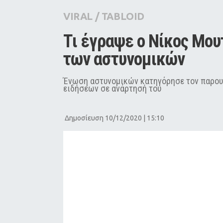
City Guide
VIRAL
/
TABLOID
Pop Culture
Tι έγραψε ο Νίκος Μου
Agenda
των αστυνομικών
Ένωση αστυνομικών κατηγόρησε τον παρουσ
ειδήσεων σε ανάρτησή του
Δημοσίευση 10/12/2020 | 15:10