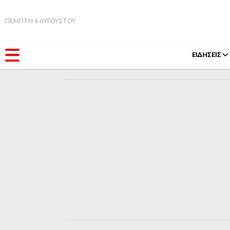
ΠΕΜΠΤΗ 6 ΑΥΓΟΥΣΤΟΥ
ΕΙΔΗΣΕΙΣ
ΚΑΤΗΓΟΡΊΕΣ
FEEDS
Ειδήσεις
Πάσχ
Θέματα
Retro
Videos
OMG
Podcasts
A-Lis
Viral
Xmas
Life