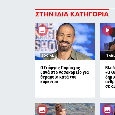
ΣΤΗΝ ΙΔΙΑ ΚΑΤΗΓΟΡΙΑ
SOCIAL
TAB
O Γιώργος Παράσχος
Βλαδ
ξανά στο νοσοκομείο για
«Ο Θ
θεραπεία κατά του
δημι
καρκίνου
ανθρ
σε α