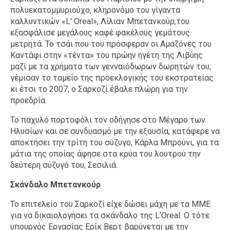
πολυεκατομμυριούχο, κληρονόμο του γίγαντα
καλλυντικών «L' Oreal», Λίλιαν Μπετανκούρ,του
εξασφάλισε μεγάλους καφέ φακέλους γεμάτους
μετρητά. Το τσάι που του πρόσφεραν οι Αμαζόνες του
Καντάφι στην «τέντα» του πρώην ηγέτη της Λιβύης
μαζί με τα χρήματα των γενναιόδωρων δωρητών του,
γέμισαν το ταμείο της προεκλογικής του εκστρατείας
κι έτσι το 2007, ο Σαρκοζί έβαλε πλώρη για την
προεδρία.
Το παχυλό πορτοφόλι τον οδήγησε στο Μέγαρο των
Ηλυσίων και σε συνδυασμό με την εξουσία, κατάφερε να
αποκτήσει την τρίτη του σύζυγο, Κάρλα Μπρούνι, για τα
μάτια της οποίας άφησε στα κρύα του λουτρού την
δεύτερη σύζυγό του, Σεσιλιά.
Σκάνδαλο Μπετανκούρ
Το επιτελείο του Σαρκοζί είχε δώσει μάχη με τα ΜΜΕ
για να δικαιολογήσει τα σκάνδαλο της L’Oreal. O τότε
υπουργός Εργασίας Ερίκ Βερτ βαρύνεται με την