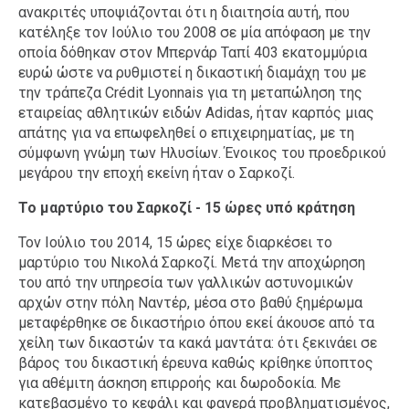
ανακριτές υποψιάζονται ότι η διαιτησία αυτή, που
κατέληξε τον Ιούλιο του 2008 σε μία απόφαση με την
οποία δόθηκαν στον Μπερνάρ Ταπί 403 εκατομμύρια
ευρώ ώστε να ρυθμιστεί η δικαστική διαμάχη του με
την τράπεζα Crédit Lyonnais για τη μεταπώληση της
εταιρείας αθλητικών ειδών Adidas, ήταν καρπός μιας
απάτης για να επωφεληθεί ο επιχειρηματίας, με τη
σύμφωνη γνώμη των Ηλυσίων. Ένοικος του προεδρικού
μεγάρου την εποχή εκείνη ήταν ο Σαρκοζί.
Το μαρτύριο του Σαρκοζί - 15 ώρες υπό κράτηση
Τον Ιούλιο του 2014, 15 ώρες είχε διαρκέσει το
μαρτύριο του Νικολά Σαρκοζί. Μετά την αποχώρηση
του από την υπηρεσία των γαλλικών αστυνομικών
αρχών στην πόλη Ναντέρ, μέσα στο βαθύ ξημέρωμα
μεταφέρθηκε σε δικαστήριο όπου εκεί άκουσε από τα
χείλη των δικαστών τα κακά μαντάτα: ότι ξεκινάει σε
βάρος του δικαστική έρευνα καθώς κρίθηκε ύποπτος
για αθέμιτη άσκηση επιρροής και δωροδοκία. Με
κατεβασμένο το κεφάλι και φανερά προβληματισμένος,