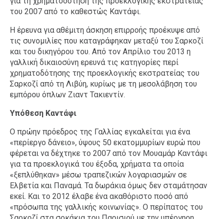
για τη χρηματοδότηση της προεκλογικής εκστρατείας
του 2007 από το καθεστώς Καντάφι.
Η έρευνα για αθέμιτη άσκηση επιρροής προέκυψε από
τις συνομιλίες που καταγράφηκαν μεταξύ του Σαρκοζί
και του δικηγόρου του. Από τον Απρίλιο του 2013 η
γαλλική δικαιοσύνη ερευνά τις κατηγορίες περί
χρηματοδότησης της προεκλογικής εκστρατείας του
Σαρκοζί από τη Λιβύη, κυρίως με τη μεσολάβηση του
εμπόρου όπλων Ζιαντ Τακιεντίν.
Υπόθεση Καντάφι
Ο πρώην πρόεδρος της Γαλλίας εγκαλείται για ένα
«περίεργο δάνειο», ύψους 50 εκατομμυρίων ευρώ που
φέρεται να δέχτηκε το 2007 από τον Μουαμάρ Καντάφι
για τα προεκλογικά του έξοδα, χρήματα τα οποία
«ξεπλύθηκαν» μέσω τραπεζικών λογαριασμών σε
Ελβετία και Παναμά. Τα δωράκια όμως δεν σταμάτησαν
εκεί. Και το 2012 έλαβε ένα ακαθόριστο ποσό από
«πρόσωπα της γαλλικής κοινωνίας». Ο περίπατος του
Σαρκοζί στα σοκάκια του Παρισιού με την υπέργηρη