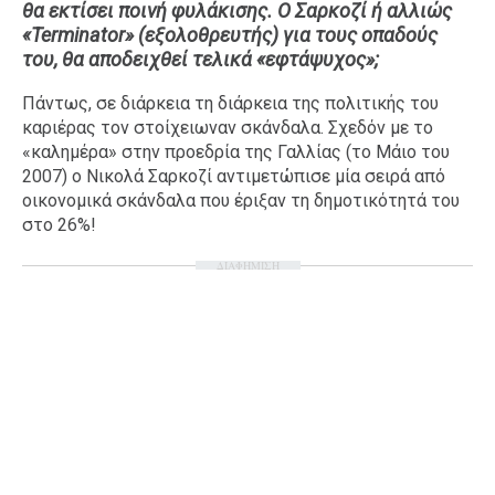
θα εκτίσει ποινή φυλάκισης. Ο Σαρκοζί ή αλλιώς
Ταξίδια
Style
«Terminator» (εξολοθρευτής) για τους οπαδούς
του, θα αποδειχθεί τελικά «εφτάψυχος»;
Σπίτι
Family
Σχέσεις
Πάντως, σε διάρκεια τη διάρκεια της πολιτικής του
καριέρας τον στοίχειωναν σκάνδαλα. Σχεδόν με το
«καλημέρα» στην προεδρία της Γαλλίας (το Μάιο του
2007) ο Νικολά Σαρκοζί αντιμετώπισε μία σειρά από
οικονομικά σκάνδαλα που έριξαν τη δημοτικότητά του
AGENDA
στο 26%!
Agenda
Επιλογές
ΔΙΑΦΗΜΙΣΗ
Εισιτήρια