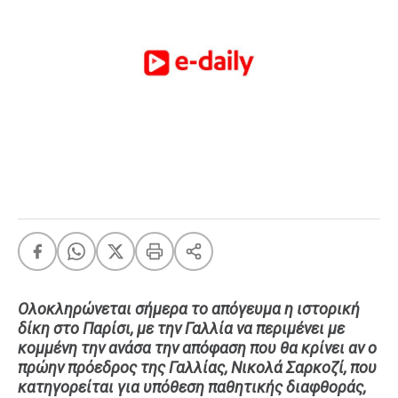
FEEDS
Πάσχα
Eurovision
Retro
Summer
OMG
LOL
A-List
LGBTQI+
Xmas
Ολοκληρώνεται σήμερα το απόγευμα η ιστορική
δίκη στο Παρίσι, με την Γαλλία να περιμένει με
κομμένη την ανάσα την απόφαση που θα κρίνει αν ο
LIFE
πρώην πρόεδρος της Γαλλίας, Νικολά Σαρκοζί, που
κατηγορείται για υπόθεση παθητικής διαφθοράς,
Food
Body+Mind