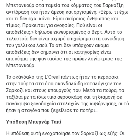
Μπετανκούρ στα ταμεία του κόμματος του Σαρκοζί,η
αντίδρασή του ήταν άμεση και οργισμένη: «Ξέρω τι έχω
και τι δεν έχω κάνει. Είμαι ακέραιος άνθρωπος και
τίμιος. Πρόκειται για ανοησίες. Πού είναι οι
αποδείξεις;» δήλωσε εκνευρισμένος ο Βερτ. Αυτό το
τελευταίο δεν είναι ισχυρό επιχείρημα στη συνείδηση
του γαλλικού λαού. Το ότι δεν υπάρχουν ακόμα
αποδείξεις δεν σημαίνει ότι οι κατηγορίες είναι
αποκύημα της φαντασίας της πρώην λογίστριας της
Μπετανκούρ.
Το σκάνδαλο της L’Oreal πάντως ήταν το κερασάκι
στην τούρτα στα όσα σκανδαλώδη καταλόγιζαν τον
Σαρκοζί και στους υπουργούς του. Μετά τα πούρα, τα
ταξίδια με τα ιδιωτικά αεροσκάφη και τη διαμονή σε
πανάκριβα ξενοδοχεία στελεχών της κυβέρνησης, αυτό
ήταν η σταγόνα που ξεχείλισε το ποτήρι...
Υπόθεση Μπερνάρ Ταπί
Η υπόθεση αυτή ενοχοποίησε τον Σαρκοζί ως εξής: Οι