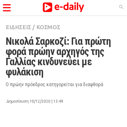
ΕΙΔΗΣΕΙΣ
/
ΚΟΣΜΟΣ
ΚΑΤΗΓΟΡΊΕΣ
Νικολά Σαρκοζί: Για πρώτη 
Ειδήσεις
φορά πρώην αρχηγός της 
Θέματα
Γαλλίας κινδυνεύει με 
Videos
φυλάκιση
Podcasts
Viral
Ο πρώην πρόεδρος κατηγορείται για διαφθορά
Life
Δημοσίευση 10/12/2020 | 13:49
City Guide
Pop Culture
Agenda