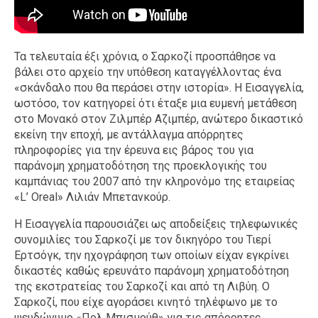
Τα τελευταία έξι χρόνια, ο Σαρκοζί προσπάθησε να
βάλει στο αρχείο την υπόθεση καταγγέλλοντας ένα
«σκάνδαλο που θα περάσει στην ιστορία». Η Εισαγγελία,
ωστόσο, τον κατηγορεί ότι έταξε μια ευμενή μετάθεση
στο Μονακό στον Ζιλμπέρ Αζιμπέρ, ανώτερο δικαστικό
εκείνη την εποχή, με αντάλλαγμα απόρρητες
πληροφορίες για την έρευνα εις βάρος του για
παράνομη χρηματοδότηση της προεκλογικής του
καμπάνιας του 2007 από την κληρονόμο της εταιρείας
«L’ Oreal» Λιλιάν Μπετανκούρ.
Η Εισαγγελία παρουσιάζει ως αποδείξεις τηλεφωνικές
συνομιλίες του Σαρκοζί με τον δικηγόρο του Τιερί
Ερτσόγκ, την ηχογράφηση των οποίων είχαν εγκρίνει
δικαστές καθώς ερευνάτο παράνομη χρηματοδότηση
της εκστρατείας του Σαρκοζί και από τη Λιβύη. Ο
Σαρκοζί, που είχε αγοράσει κινητό τηλέφωνο με το
ψευδώνυμο «Πολ Μπισμούθ» για τις απόρρητες