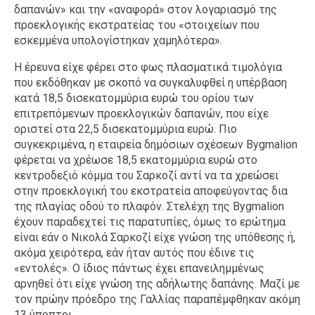
δαπανών» και την «αναφορά» στον λογαριασμό της
προεκλογικής εκστρατείας του «στοιχείων που
εσκεμμένα υπολογίστηκαν χαμηλότερα».
Η έρευνα είχε φέρει στο φως πλασματικά τιμολόγια
που εκδόθηκαν με σκοπό να συγκαλυφθεί η υπέρβαση
κατά 18,5 δισεκατομμύρια ευρώ του ορίου των
επιτρεπόμενων προεκλογικών δαπανών, που είχε
οριστεί στα 22,5 δισεκατομμύρια ευρώ. Πιο
συγκεκριμένα, η εταιρεία δημόσιων σχέσεων Bygmalion
φέρεται να χρέωσε 18,5 εκατομμύρια ευρώ στο
κεντροδεξιό κόμμα του Σαρκοζί αντί να τα χρεώσει
στην προεκλογική του εκστρατεία αποφεύγοντας δια
της πλαγίας οδού το πλαφόν. Στελέχη της Bygmalion
έχουν παραδεχτεί τις παρατυπίες, όμως το ερώτημα
είναι εάν ο Νικολά Σαρκοζί είχε γνώση της υπόθεσης ή,
ακόμα χειρότερα, εάν ήταν αυτός που έδινε τις
«εντολές». Ο ίδιος πάντως έχει επανειλημμένως
αρνηθεί ότι είχε γνώση της αδήλωτης δαπάνης. Μαζί με
τον πρώην πρόεδρο της Γαλλίας παραπέμφθηκαν ακόμη
13 ύποπτοι.