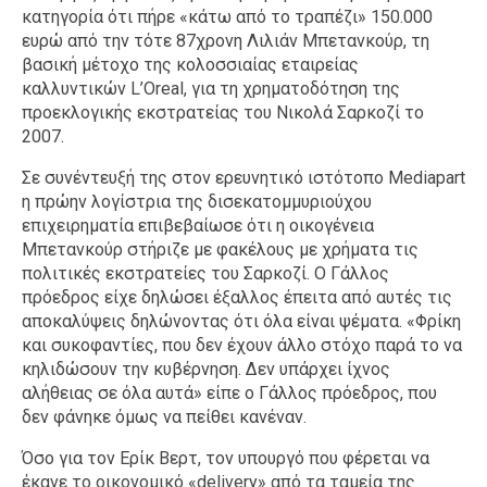
κατηγορία ότι πήρε «κάτω από το τραπέζι» 150.000
ευρώ από την τότε 87χρονη Λιλιάν Μπετανκούρ, τη
βασική μέτοχο της κολοσσιαίας εταιρείας
καλλυντικών L’Oreal, για τη χρηματοδότηση της
προεκλογικής εκστρατείας του Νικολά Σαρκοζί το
2007.
Σε συνέντευξή της στον ερευνητικό ιστότοπο Mediapart
η πρώην λογίστρια της δισεκατομμυριούχου
επιχειρηματία επιβεβαίωσε ότι η οικογένεια
Μπετανκούρ στήριζε με φακέλους με χρήματα τις
πολιτικές εκστρατείες του Σαρκοζί. Ο Γάλλος
πρόεδρος είχε δηλώσει έξαλλος έπειτα από αυτές τις
αποκαλύψεις δηλώνοντας ότι όλα είναι ψέματα. «Φρίκη
και συκοφαντίες, που δεν έχουν άλλο στόχο παρά το να
κηλιδώσουν την κυβέρνηση. Δεν υπάρχει ίχνος
αλήθειας σε όλα αυτά» είπε ο Γάλλος πρόεδρος, που
δεν φάνηκε όμως να πείθει κανέναν.
Όσο για τον Ερίκ Βερτ, τον υπουργό που φέρεται να
έκανε το οικονομικό «delivery» από τα ταμεία της