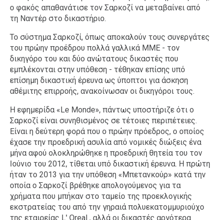
ο φακός απαθανάτισε τον Σαρκοζί να μεταβαίνει από
τη Ναντέρ στο δικαστήριο.
Το σύστημα Σαρκοζί, όπως αποκαλούν τους συνεργάτες
του πρώην προέδρου πολλά γαλλικά ΜΜΕ - τον
δικηγόρο του και δύο ανώτατους δικαστές που
εμπλέκονται στην υπόθεση - τέθηκαν επίσης υπό
επίσημη δικαστική έρευνα ως ύποπτοι για άσκηση
αθέμιτης επιρροής, ανακοίνωσαν οι δικηγόροι τους.
H εφημερίδα «Le Monde», πάντως υποστήριζε ότι ο
Σαρκοζί είναι συνηθισμένος σε τέτοιες περιπέτειες.
Είναι η δεύτερη φορά που ο πρώην πρόεδρος, ο οποίος
έχασε την προεδρική ασυλία από νομικές διώξεις ένα
μήνα αφού ολοκληρώθηκε η προεδρική θητεία του τον
Ιούνιο του 2012, τίθεται υπό δικαστική έρευνα. Η πρώτη
ήταν το 2013 για την υπόθεση «Μπετανκούρ» κατά την
οποία ο Σαρκοζί βρέθηκε απολογούμενος για τα
χρήματα που μπήκαν στο ταμείο της προεκλογικής
εκστρατείας του από την γηραιά πολυεκατομμυριούχο
της εταιρείας L' Oreal , αλλά οι δικαστές αργότερα