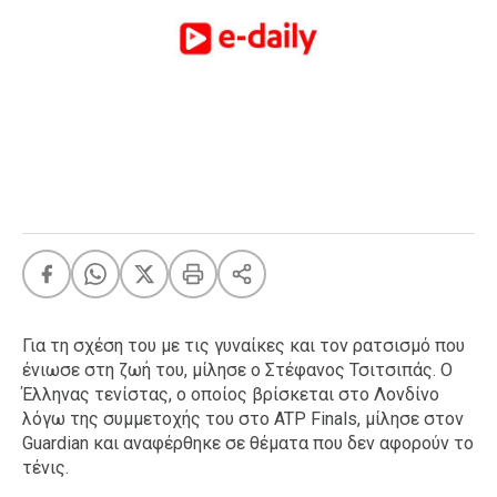
FEEDS
Πάσχα
Eurovision
Retro
Summer
OMG
LOL
A-List
LGBTQI+
Xmas
Για τη σχέση του με τις γυναίκες και τον ρατσισμό που
ένιωσε στη ζωή του, μίλησε ο Στέφανος Τσιτσιπάς. Ο
Έλληνας τενίστας, ο οποίος βρίσκεται στο Λονδίνο
λόγω της συμμετοχής του στο ATP Finals, μίλησε στον
LIFE
Guardian και αναφέρθηκε σε θέματα που δεν αφορούν το
τένις.
Food
Body+Mind