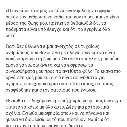
«Όταν είμαι έτοιμος να κάνω έναν φίλο ή να αφήσω
αυτόν τον άνθρωπο να έρθει πιο κοντά μου και να γίνει
μέρος της ζωής μου, πρέπει να βεβαιωθώ ότι τα
πράγματα είναι υπό έλεγχο και ότι το εγκρίνω όλο
αυτό.
Γιατί δεν θέλω να είμαι ανοιχτός σε τυχαίους
ανθρώπους που θέλουν να με πληγώσουν και να είναι
κακή επιρροή στη ζωή μου. Όντας ντροπαλός, μου πήρε
χρόνο να νιώσω άνετα και να εκφράσω τα
συναισθήματά μου προς το αντίθετο φύλο. Το έκανα πιο
αργά στη ζωή μου και αυτό είναι ασυνήθιστο για
αγόρια», είπε χαρακτηριστικά ο Τσιτσιπάς, ο οποίος
αναφέρθηκε και στον ρατσισμό που ένιωσε.
«Ένιωθα ότι δεχόμουν κριτική χωρίς να φταίω, δεν είχα
τίποτα να κάνω με όλο αυτό. Δέχτηκα ρατσιστικά
σχόλια. Ένιωθα μειοψηφία όπου και να πήγαινα και
ήθελα να διαψεύσω αυτό που πίστευαν. Νομίζω ότι
κατά έναν τρόπο με έκανε πιο δυνατό.