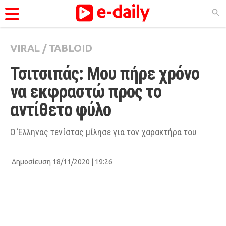
VIRAL
/
TABLOID
ΚΑΤΗΓΟΡΊΕΣ
Τσιτσιπάς: Μου πήρε χρόνο 
Ειδήσεις
να εκφραστώ προς το 
Θέματα
αντίθετο φύλο
Videos
Podcasts
Ο Έλληνας τενίστας μίλησε για τον χαρακτήρα του
Viral
Δημοσίευση 18/11/2020 | 19:26
Life
City Guide
Pop Culture
Agenda