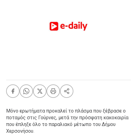
FEEDS
Πάσχα
Eurovision
Retro
Summer
OMG
LOL
A-List
LGBTQI+
Xmas
Μόνο ερωτήματα προκαλεί το πλάσμα που ξέβρασε ο
ποταμός στις Γούρνες, μετά την πρόσφατη κακοκαιρία
LIFE
που έπληξε όλο το παραλιακό μέτωπο του Δήμου
Χερσονήσου.
Food
Body+Mind