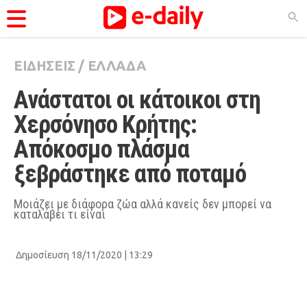
ΕΙΔΗΣΕΙΣ
/
ΕΛΛΑΔΑ
ΚΑΤΗΓΟΡΊΕΣ
Ανάστατοι οι κάτοικοι στη 
Ειδήσεις
Χερσόνησο Κρήτης: 
Θέματα
Απόκοσμο πλάσμα 
Videos
ξεβράστηκε από ποταμό
Podcasts
Viral
Μοιάζει με διάφορα ζώα αλλά κανείς δεν μπορεί να
καταλάβει τι είναι
Life
City Guide
Δημοσίευση 18/11/2020 | 13:29
Pop Culture
Agenda