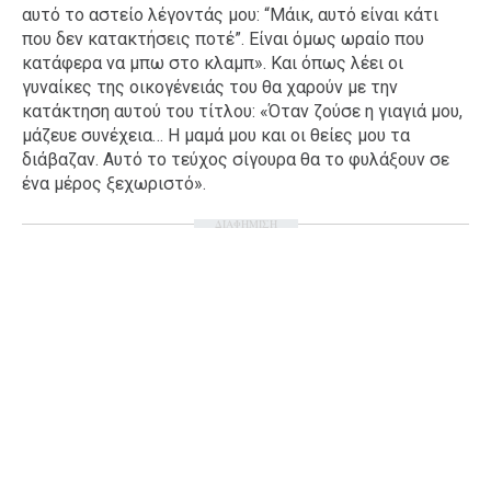
αυτό το αστείο λέγοντάς μου: “Μάικ, αυτό είναι κάτι
Ταξίδια
Style
που δεν κατακτήσεις ποτέ”. Είναι όμως ωραίο που
κατάφερα να μπω στο κλαμπ». Και όπως λέει οι
Σπίτι
Family
γυναίκες της οικογένειάς του θα χαρούν με την
Σχέσεις
κατάκτηση αυτού του τίτλου: «Όταν ζούσε η γιαγιά μου,
μάζευε συνέχεια… Η μαμά μου και οι θείες μου τα
διάβαζαν. Αυτό το τεύχος σίγουρα θα το φυλάξουν σε
ένα μέρος ξεχωριστό».
AGENDA
ΔΙΑΦΗΜΙΣΗ
Agenda
Επιλογές
Εισιτήρια