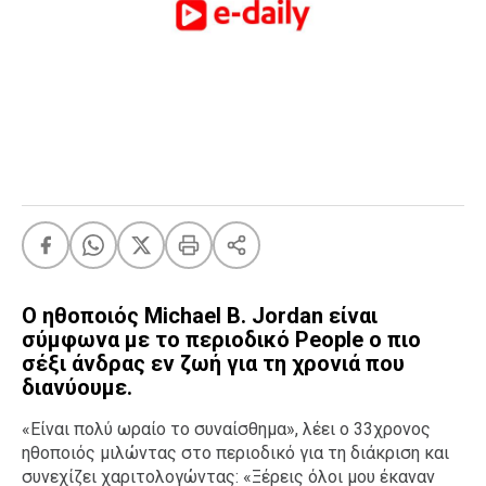
FEEDS
Πάσχα
Eurovision
Retro
Summer
OMG
LOL
A-List
LGBTQI+
Ο ηθοποιός Michael B. Jordan είναι
Xmas
σύμφωνα με το περιοδικό People ο πιο
σέξι άνδρας εν ζωή για τη χρονιά που
διανύουμε.
«Είναι πολύ ωραίο το συναίσθημα», λέει ο 33χρονος
LIFE
ηθοποιός μιλώντας στο περιοδικό για τη διάκριση και
συνεχίζει χαριτολογώντας: «Ξέρεις όλοι μου έκαναν
Food
Body+Mind