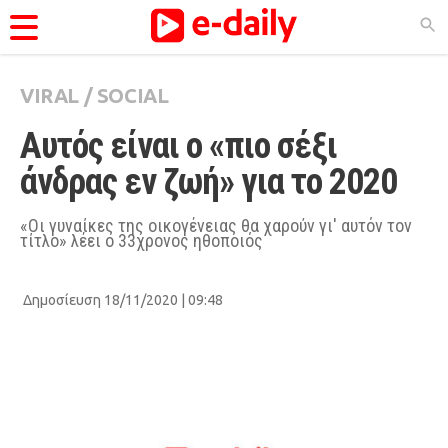
VIRAL
/
SOCIAL
ΚΑΤΗΓΟΡΊΕΣ
Αυτός είναι ο «πιο σέξι 
Ειδήσεις
άνδρας εν ζωή» για το 2020
Θέματα
Videos
«Οι γυναίκες της οικογένειας θα χαρούν γι' αυτόν τον
τίτλο» λέει ο 33χρονος ηθοποιός
Podcasts
Viral
Δημοσίευση 18/11/2020 | 09:48
Life
City Guide
Pop Culture
Agenda