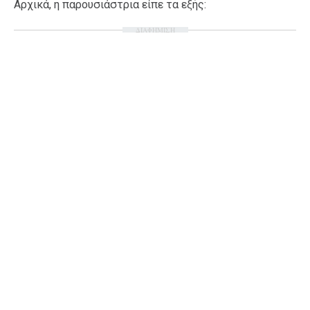
Αρχικά, η παρουσιάστρια είπε τα εξής:
Ταξίδια
Style
ΔΙΑΦΗΜΙΣΗ
Σπίτι
Family
Σχέσεις
AGENDA
Agenda
Επιλογές
Εισιτήρια