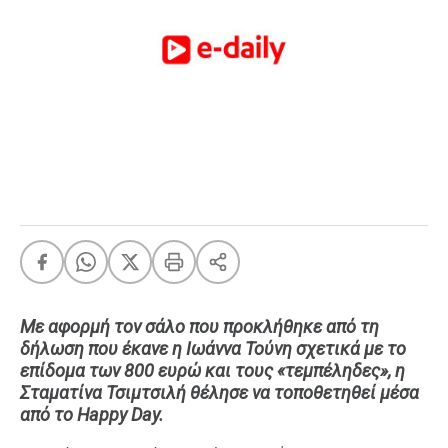
FEEDS
Πάσχα
Eurovision
Retro
Summer
OMG
LOL
A-List
LGBTQI+
Xmas
Με αφορμή τον σάλο που προκλήθηκε από τη
δήλωση που έκανε η Ιωάννα Τούνη σχετικά με το
επίδομα των 800 ευρώ και τους «τεμπέληδες», η
Σταματίνα Τσιμτσιλή θέλησε να τοποθετηθεί μέσα
LIFE
από το Happy Day.
Food
Body+Mind