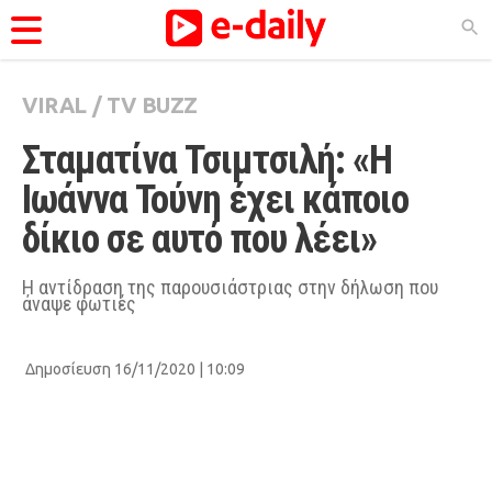
VIRAL
/
TV BUZZ
ΚΑΤΗΓΟΡΊΕΣ
Σταματίνα Τσιμτσιλή: «Η 
Ειδήσεις
Ιωάννα Τούνη έχει κάποιο 
Θέματα
δίκιο σε αυτό που λέει»
Videos
Podcasts
Η αντίδραση της παρουσιάστριας στην δήλωση που
άναψε φωτιές
Viral
Life
Δημοσίευση 16/11/2020 | 10:09
City Guide
Pop Culture
Agenda