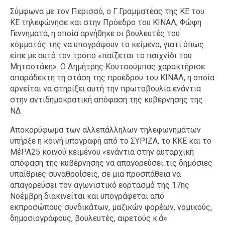
Σύμφωνα με τον Περισσό, ο Γ.Γραμματέας της ΚΕ του
ΚΕ τηλεφώνησε και στην Πρόεδρο του ΚΙΝΑΛ, Φώφη
Γεννηματά, η οποία αρνήθηκε οι βουλευτές του
κόμματός της να υπογράψουν το κείμενο, γιατί όπως
είπε με αυτό τον τρόπο «παίζεται το παιχνίδι του
Μητσοτάκη». Ο Δημήτρης Κουτσούμπας χαρακτήρισε
απαράδεκτη τη στάση της προέδρου του ΚΙΝΑΛ, η οποία
αρνείται να στηρίξει αυτή την πρωτοβουλία ενάντια
στην αντιδημοκρατική απόφαση της κυβέρνησης της
ΝΔ.
Αποκορύφωμα των αλλεπάλληλων τηλεφωνημάτων
υπήρξε η κοινή υπογραφή από το ΣΥΡΙΖΑ, το ΚΚΕ και το
ΜέΡΑ25 κοινού κειμένου «ενάντια στην αυταρχική
απόφαση της κυβέρνησης να απαγορεύσει τις δημόσιες
υπαίθριες συναθροίσεις, σε μια προσπάθεια να
απαγορεύσει τον αγωνιστικό εορτασμό της 17ης
Νοέμβρη διακινείται και υπογράφεται από
εκπροσώπους συνδικάτων, μαζικών φορέων, νομικούς,
δημοσιογράφους, βουλευτές, αιρετούς κ.ά».