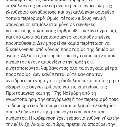
επιβάλλοντας συνολική ανεπίτρεπτη αναστολή της
ελευθερίας συνάθροισης και όχι απλά έναν ορισμένο
τοπικό περιορισμό. Όμως, τέτοιου είδους γενική
απαγόρευση επιβάλλεται μόνο σε συνθήκες
κατάστασης πολιορκίας (άρθρο 48 του Συντάγματος),
και υπό αυστηρά περιορισμένες και οριοθετημένες
προϋποθέσεις. Δεν μπορεί σε καμία περίπτωση να
δικαιολογηθεί από λόγους προστασίας της δημόσιας
υγείας. Άλλωστε, οι φορείς του εργατικού και λαϊκού
κινήματος έχουν αποδείξει στην πράξη ότι
κινητοποιούνται λαμβάνοντας όλα τα αναγκαία μέτρα
προστασίας. Δεν καλύπτεται ούτε καν από τον
αντιδραστικό νόμο για τις διαδηλώσεις, ο οποίος ρητά
εξαιρεί τις συγκεντρώσεις για τις επετείους της
Πρωτομαγιάς και της 17ης Νοέμβρη από τη
γνωστοποίηση, την απαγόρευση ή τον περιορισμό τους.
Τα δημοκρατικά δικαιώματα και οι λαϊκές ελευθερίες
αποτελούν κατάκτηση του εργατικού και λαϊκού
κινήματος. Η κυβέρνηση έχει τεράστια ευθύνη γι’ αυτήν
την εξέλιξη. Ακόμα και τώρα, πρέπει να αποσύρει την