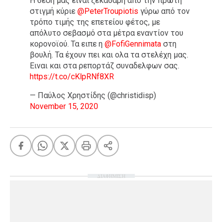
Η θεση μας είναι ξεκάθαρη απο την πρώτη
στιγμή κύριε
@PeterTroupiotis
γύρω από τον
τρόπο τιμής της επετείου φέτος, με
απόλυτο σεβασμό στα μέτρα εναντίον του
κορονοϊού. Τα ειπε η
@FofiGennimata
στη
βουλή. Τα έχουν πει και ολα τα στελέχη μας.
Ειναι και στα ρεπορτάζ συναδελφων σας.
https://t.co/cKlpRNf8XR
— Παύλος Χρηστίδης (@christidisp)
November 15, 2020
ΔΙΑΦΗΜΙΣΗ