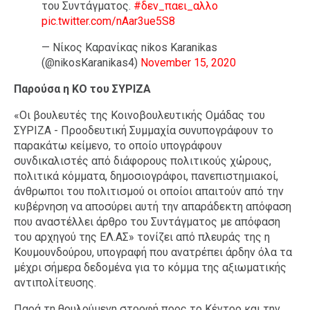
του Συντάγματος.
#δεν_παει_αλλο
pic.twitter.com/nAar3ue5S8
— Νίκος Καρανίκας nikos Karanikas
(@nikosKaranikas4)
November 15, 2020
Παρούσα η ΚΟ του ΣΥΡΙΖΑ
«Οι βουλευτές της Κοινοβουλευτικής Ομάδας του
ΣΥΡΙΖΑ - Προοδευτική Συμμαχία συνυπογράφουν το
παρακάτω κείμενο, το οποίο υπογράφουν
συνδικαλιστές από διάφορους πολιτικούς χώρους,
πολιτικά κόμματα, δημοσιογράφοι, πανεπιστημιακοί,
άνθρωποι του πολιτισμού οι οποίοι απαιτούν από την
κυβέρνηση να αποσύρει αυτή την απαράδεκτη απόφαση
που αναστέλλει άρθρο του Συντάγματος με απόφαση
του αρχηγού της ΕΛ.ΑΣ» τονίζει από πλευράς της η
Κουμουνδούρου, υπογραφή που ανατρέπει άρδην όλα τα
μέχρι σήμερα δεδομένα για το κόμμα της αξιωματικής
αντιπολίτευσης.
Παρά τη θρυλούμενη στροφή προς το Κέντρο και την