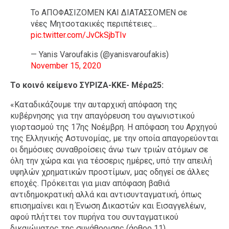
Το ΑΠΟΦΑΣΙΖΟΜΕΝ ΚΑΙ ΔΙΑΤΑΣΣΟΜΕΝ σε
νέες Μητσοτακικές περιπέτειες...
pic.twitter.com/JvCkSjbTIv
— Yanis Varoufakis (@yanisvaroufakis)
November 15, 2020
Το κοινό κείμενο ΣΥΡΙΖΑ-ΚΚΕ- Μέρα25:
«Καταδικάζουμε την αυταρχική απόφαση της
κυβέρνησης για την απαγόρευση του αγωνιστικού
γιορτασμού της 17ης Νοέμβρη. Η απόφαση του Αρχηγού
της Ελληνικής Αστυνομίας, με την οποία απαγορεύονται
οι δημόσιες συναθροίσεις άνω των τριών ατόμων σε
όλη την χώρα και για τέσσερις ημέρες, υπό την απειλή
υψηλών χρηματικών προστίμων, μας οδηγεί σε άλλες
εποχές. Πρόκειται για μιαν απόφαση βαθιά
αντιδημοκρατική αλλά και αντισυνταγματική, όπως
επισημαίνει και η Ένωση Δικαστών και Εισαγγελέων,
αφού πλήττει τον πυρήνα του συνταγματικού
δικαιώματος της συνάθροισης (άρθρο 11),