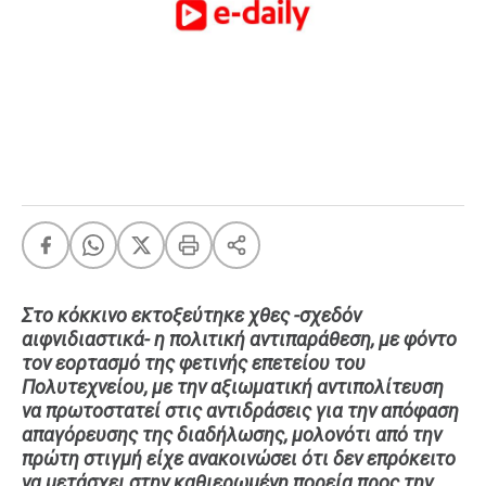
FEEDS
Πάσχα
Eurovision
Retro
Summer
OMG
LOL
A-List
LGBTQI+
Στο κόκκινο εκτοξεύτηκε χθες -σχεδόν
Xmas
αιφνιδιαστικά- η πολιτική αντιπαράθεση, με φόντο
τον εορτασμό της φετινής επετείου του
Πολυτεχνείου, με την αξιωματική αντιπολίτευση
να πρωτοστατεί στις αντιδράσεις για την απόφαση
LIFE
απαγόρευσης της διαδήλωσης, μολονότι από την
πρώτη στιγμή είχε ανακοινώσει ότι δεν επρόκειτο
Food
Body+Mind
να μετάσχει στην καθιερωμένη πορεία προς την