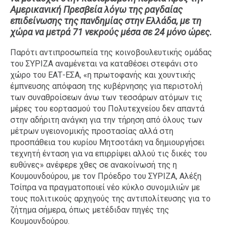
Αμερικανική Πρεσβεία λόγω της ραγδαίας
Ταξίδια
Style
επιδείνωσης της πανδημίας στην Ελλάδα, με τη
Σπίτι
Family
χώρα να μετρά 71 νεκρούς μέσα σε 24 μόνο ώρες.
Σχέσεις
Παρότι αντιπροσωπεία της κοινοβουλευτικής ομάδας
του ΣΥΡΙΖΑ αναμένεται να καταθέσει στεφάνι στο
χώρο του ΕΑΤ-ΕΣΑ, «η πρωτοφανής και χουντικής
έμπνευσης απόφαση της κυβέρνησης για περιστολή
AGENDA
των συναθροίσεων άνω των τεσσάρων ατόμων τις
μέρες του εορτασμού του Πολυτεχνείου δεν απαντά
Agenda
Επιλογές
στην αδήριτη ανάγκη για την τήρηση από όλους των
μέτρων υγειονομικής προστασίας αλλά στη
Εισιτήρια
προσπάθεια του κυρίου Μητσοτάκη να δημιουργήσει
τεχνητή ένταση για να επιρρίψει αλλού τις δικές του
ευθύνες» ανέφερε χθες σε ανακοίνωσή της η
Κουμουνδούρου, με τον Πρόεδρο του ΣΥΡΙΖΑ, Αλέξη
Τσίπρα να πραγματοποιεί νέο κύκλο συνομιλιών με
τους πολιτικούς αρχηγούς της αντιπολίτευσης για το
ζήτημα σήμερα, όπως μετέδιδαν πηγές της
Κουμουνδούρου.