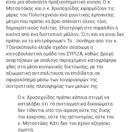
είναι μια αδιανόητη πραξικοπηματική κίνηση. Ο κ.
Μητσοτάκης και ο κ. Χρυσοχοΐδης εφαρμόζουν τις
μέρες του Πολυτεχνείου ένα χουντικής έμπνευσης
μέτρο που πρέπει να βρει απέναντι όλους τους
δημοκρατικούς πολίτες. Επιστροφή στο παρελθόν ή
εικόνα από ένα δυστοπικό μέλλον; ‘Ο,τι και να είναι δεν
πρέπει να το επιτρέψουμε!» Το… σύνθημα από τον κ.
Τζανακόπουλο έλαβε σχεδόν σύσσωμη η
κοινοβουλευτική ομάδα του ΣΥΡΙΖΑ, καθώς βροχή
αναρτήσεων με ανάλογο περιεχόμενο καταγράφηκε
χθες στα μέσα κοινωνικής δικτύωσης, με την
αξιωματική αντιπολίτευση να επιδίδεται σε
σφυροκόπημα μέσω των λογαριασμών της
συντριπτικής πλειοψηφίας των μελών της.
Ο κ. Χρυσοχοΐδης πρέπει κάποια στιγμή να
καταλάβει ότι τα συνταγματικά δικαιώματα
δεν τίθενται υπό την αίρεση ούτε της δικής
του έγκρισης, ούτε της αστυνομίας, ούτε του
κ. Μητσοτάκη. Κάτι δεν του έχουν εξηγήσει
σωστά.