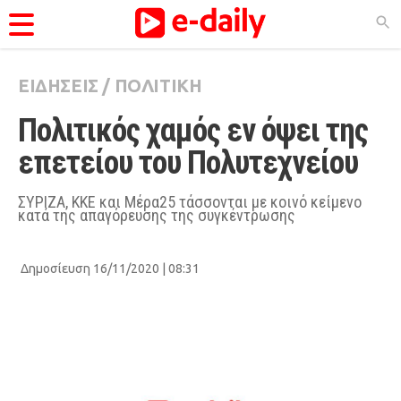
ΕΙΔΗΣΕΙΣ
/
ΠΟΛΙΤΙΚΗ
ΚΑΤΗΓΟΡΊΕΣ
Πολιτικός χαμός εν όψει της 
Ειδήσεις
επετείου του Πολυτεχνείου
Θέματα
Videos
ΣΥΡΙΖΑ, ΚΚΕ και Μέρα25 τάσσονται με κοινό κείμενο
κατά της απαγόρευσης της συγκέντρωσης
Podcasts
Viral
Δημοσίευση 16/11/2020 | 08:31
Life
City Guide
Pop Culture
Agenda