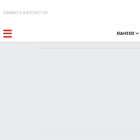
ΣΑΒΒΑΤΟ 8 ΑΥΓΟΥΣΤΟΥ
ΕΙΔΗΣΕΙΣ
ΚΑΤΗΓΟΡΊΕΣ
FEEDS
Ειδήσεις
Πάσχ
Θέματα
Retro
Videos
OMG
Podcasts
A-Lis
Viral
Xmas
Life