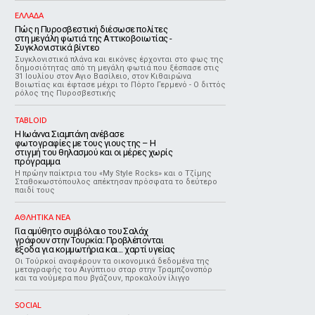
ΕΛΛΑΔΑ
Πώς η Πυροσβεστική διέσωσε πολίτες
στη μεγάλη φωτιά της Αττικοβοιωτίας -
Συγκλονιστικά βίντεο
Συγκλονιστικά πλάνα και εικόνες έρχονται στο φως της
δημοσιότητας από τη μεγάλη φωτιά που ξέσπασε στις
31 Ιουλίου στον Αγιο Βασίλειο, στον Κιθαιρώνα
Βοιωτίας και έφτασε μέχρι το Πόρτο Γερμενό - Ο διττός
ρόλος της Πυροσβεστικής
TABLOID
H Ιωάννα Σιαμπάνη ανέβασε
φωτογραφίες με τους γιους της – Η
στιγμή του θηλασμού και οι μέρες χωρίς
πρόγραμμα
Η πρώην παίκτρια του «My Style Rocks» και ο Τζίμης
Σταθοκωστόπουλος απέκτησαν πρόσφατα το δεύτερο
παιδί τους
ΑΘΛΗΤΙΚΑ ΝΕΑ
Για αμύθητο συμβόλαιο του Σαλάχ
γράφουν στην Τουρκία: Προβλέπονται
έξοδα για κομμωτήρια και... χαρτί υγείας
Οι Τούρκοί αναφέρουν τα οικονομικά δεδομένα της
μεταγραφής του Αιγύπτιου σταρ στην Τραμπζονσπόρ
και τα νούμερα που βγάζουν, προκαλούν ίλιγγο
SOCIAL