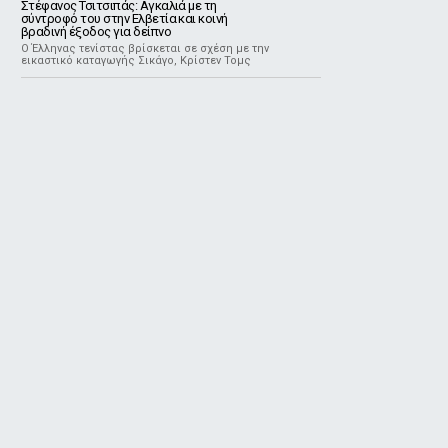
Στέφανος Τσιτσιπάς: Αγκαλιά με τη
σύντροφό του στην Ελβετία και κοινή
βραδινή έξοδος για δείπνο
Ο Έλληνας τενίστας βρίσκεται σε σχέση με την
εικαστικό καταγωγής Σικάγο, Κρίστεν Τομς