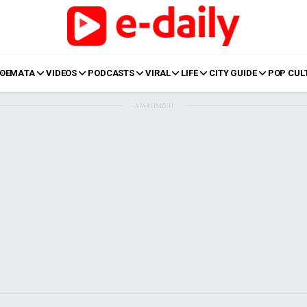
ΘΕΜΑΤΑ
VIDEOS
PODCASTS
VIRAL
LIFE
CITY GUIDE
POP CUL
ΔΙΑΦΗΜΙΣΗ
LIFE
Food
Body+Mind
α
Eurovision
Ταξίδια
Style
Summer
Σπίτι
Family
LOL
Σχέσεις
t
LGBTQI+