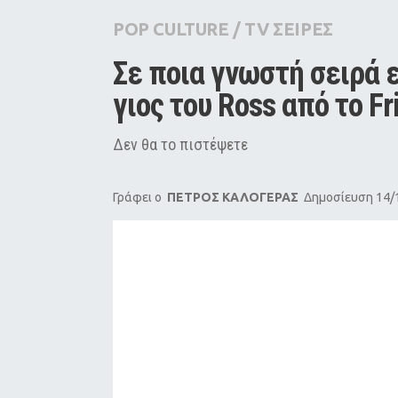
City Guide
POP CULTURE
/
TV ΣΕΙΡΕΣ
Pop Culture
Σε ποια γνωστή σειρά 
Agenda
γιος του Ross από το Fr
Δεν θα το πιστέψετε
Γράφει ο
ΠΕΤΡΟΣ ΚΑΛΟΓΕΡΑΣ
Δημοσίευση 14/1